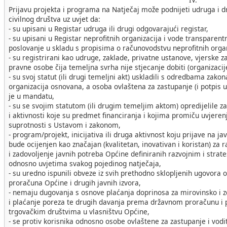
Prijavu projekta i programa na Natječaj može podnijeti udruga i d
civilnog društva uz uvjet da:
- su upisani u Registar udruga ili drugi odgovarajući registar,
- su upisani u Registar neprofitnih organizacija i vode transparent
poslovanje u skladu s propisima o računovodstvu neprofitnih organ
- su registrirani kao udruge, zaklade, privatne ustanove, vjerske za
pravne osobe čija temeljna svrha nije stjecanje dobiti (organizacij
- su svoj statut (ili drugi temeljni akt) uskladili s odredbama zako
organizacija osnovana, a osoba ovlaštena za zastupanje (i potpis u
je u mandatu,
- su se svojim statutom (ili drugim temeljim aktom) opredijelile za
i aktivnosti koje su predmet financiranja i kojima promiču uvjerenja
suprotnosti s Ustavom i zakonom,
- program/projekt, inicijativa ili druga aktivnost koju prijave na ja
bude ocijenjen kao značajan (kvalitetan, inovativan i koristan) za r
i zadovoljenje javnih potreba Općine definiranih razvojnim i str
odnosno uvjetima svakog pojedinog natječaja,
- su uredno ispunili obveze iz svih prethodno sklopljenih ugovora o 
proračuna Općine i drugih javnih izvora,
- nemaju dugovanja s osnove plaćanja doprinosa za mirovinsko i 
i plaćanje poreza te drugih davanja prema državnom proračunu i
trgovačkim društvima u vlasništvu Općine,
- se protiv korisnika odnosno osobe ovlaštene za zastupanje i vodi