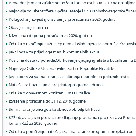
Provođenje mjera zaštite od požara i od bolesti COVID-19 na grobljima
Najnovije odluke Stožera Općine Jesenje i CZ Krapinsko-zagorske župan
Polugodišnji izvještaj o izvršenju proračuna za 2020. godinu
Obavijest mještanima
I. Izmjena i dopuna proračuna za 2020. godinu
Odluka o uvođenju nužnih epidemioloških mjera za područje Krapinsk
Javni poziv za prijedloge manjih komunalnih akcija
Poziv na dostavu ponuda;Oblikovanje dječjeg igrališta s boćalištem u
Najnovije Odluke Stožera civilne zaštite Republike Hrvatske
Javni poziv za sufinanciranje asfaltiranja neuređenih prilaznih cesta
Natječaj za financiranje projekata/programa udruga
Odluka o obaveznom korištenju maski za lice
Izvršenje proračuna do 31.12. 2019. godine
Sufinanciranje energetske obnove obiteljskih kuća
KZŽ objavila Javni poziv za predlaganje programa i projekata za Progr
kulturi KZŽ za 2020. godinu
Odluka o poništenju natječaja za financiranje programa, projekata od 