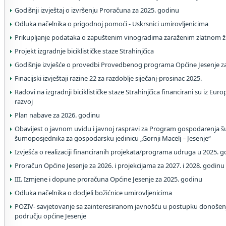
Godišnji izvještaj o izvršenju Proračuna za 2025. godinu
Odluka načelnika o prigodnoj pomoći - Uskrsnici umirovljenicima
Prikupljanje podataka o zapuštenim vinogradima zaraženim zlatnom 
Projekt izgradnje biciklističke staze Strahinjčica
Godišnje izvješće o provedbi Provedbenog programa Općine Jesenje z
Finacijski izvještaji razine 22 za razdoblje siječanj-prosinac 2025.
Radovi na izgradnji biciklističke staze Strahinjčica financirani su iz Eu
razvoj
Plan nabave za 2026. godinu
Obavijest o javnom uvidu i javnoj raspravi za Program gospodarenja 
šumoposjednika za gospodarsku jedinicu „Gornji Macelj – Jesenje“
Izvješća o realizaciji financiranih projekata/programa udruga u 2025. g
Proračun Općine Jesenje za 2026. i projekcijama za 2027. i 2028. godinu
III. Izmjene i dopune proračuna Općine Jesenje za 2025. godinu
Odluka načelnika o dodjeli božićnice umirovljenicima
POZIV- savjetovanje sa zainteresiranom javnošću u postupku donošen
području općine Jesenje