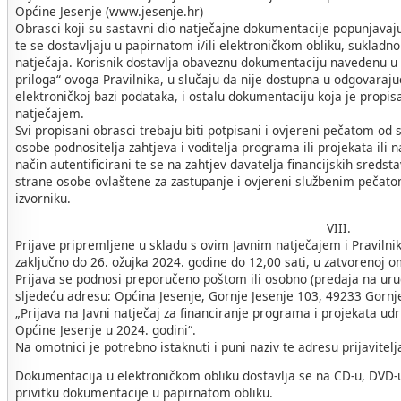
Općine Jesenje (www.jesenje.hr)
Obrasci koji su sastavni dio natječajne dokumentacije popunjava
te se dostavljaju u papirnatom i/ili elektroničkom obliku, sukladn
natječaja. Korisnik dostavlja obaveznu dokumentaciju navedenu u P
priloga“ ovoga Pravilnika, u slučaju da nije dostupna u odgovaraju
elektroničkoj bazi podataka, i ostalu dokumentaciju koja je propi
natječajem.
Svi propisani obrasci trebaju biti potpisani i ovjereni pečatom od
osobe podnositelja zahtjeva i voditelja programa ili projekata ili 
način autentificirani te se na zahtjev davatelja financijskih sredst
strane osobe ovlaštene za zastupanje i ovjereni službenim pečatom
izvorniku.
VIII.
Prijave pripremljene u skladu s ovim Javnim natječajem i Pravilni
zaključno do 26. ožujka 2024. godine do 12,00 sati, u zatvorenoj o
Prijava se podnosi preporučeno poštom ili osobno (predaja na urud
sljedeću adresu: Općina Jesenje, Gornje Jesenje 103, 49233 Gornj
„Prijava na Javni natječaj za financiranje programa i projekata ud
Općine Jesenje u 2024. godini“.
Na omotnici je potrebno istaknuti i puni naziv te adresu prijavitelj
Dokumentacija u elektroničkom obliku dostavlja se na CD-u, DVD-u
privitku dokumentacije u papirnatom obliku.