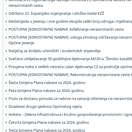
nerazvrstanih cesta
Održano 22. županijsko ocjenjivanje i izložba meda KZŽ
Kestenijada u Jesenju i ove godine okupila veliki broj udruga i mještan
POSTUPAK JEDNOSTAVNE NABAVE Asfaltiranje nerazvrstanih cesta
POSTUPAK JEDNOSTAVNE NABAVE; usluga zimskog održavanja nerazvrs
Općine Jesenje
Natječaj za dodjelu učeničkih i studentskih stipendija
Svečano obilježavanje 50-godišnjice djelovanja AKUD-a "Žensko kazališ
Procjena rizika o velikih nesreća i plan djelovanja CZ za područje općine
POSTUPAK JEDNOSTAVNE NABAVE; Rekonstrukcija nerazvrstane ceste H
Šesta Izmjena Plana nabave za 2024. godinu
Peta Izmjena Plana nabave za 2024. godinu
Poziv za dostavu ponuda za radove na sanaciji oštećenja na nerazvrs
Dvadeset druga sjednica Općinskog vijeća
Anketa – Zelena infrastruktura i kružno gospodarenje prostorom i zgr
Četvrta Izmjena Plana nabave za 2024. godinu
Treća Izmjena Plana nabave za 2024. godinu