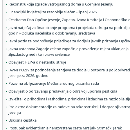
Rekonstrukcija zgrade vatrogasnog doma u Gornjem Jesenju
Financijski izvještaji za razdoblje siječanj- lipanj 2026
Čestitamo Dan Općine Jesenje, Župe sv. Ivana Krstitelja i Osnovne škol
Javni natječaj za financiranje programa i projekata udruga na području
godini- Odluka načelnika o odobravanju sredstava
Javni poziv za podnošenje prijedloga za dodjelu javnih priznanja Općin
Javna ustanova Zagorje zeleno započinje provođenje mjera uklanjanja i
žljezdastog nedirka i prave svilenice
Obavjest HEP-a o nestanku struje
JAVNI POZIV za podnošenje zahtjeva za dodjelu potpora u poljoprivred
Jesenje za 2026. godinu
Poziv na obilježavanje Međunarodnog praznika rada
Obavijest o održavanju predavanja o održivoj uporabi pesticida
Izvještaji o prihodima i rashodima, primicima i izdacima za razdoblje si
Projektna dokumentacije za radove na rekonstrukciji i dogradnji va
Jesenju
Uskrsna čestitka
Postupak evidentiranja nerazvrstane ceste Mrzljak- Strmečki Jarek