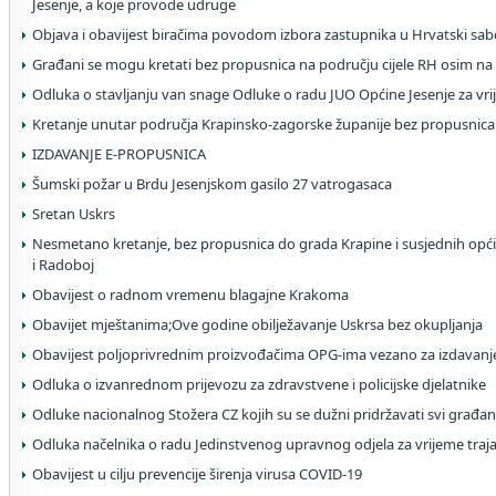
Jesenje, a koje provode udruge
Objava i obavijest biračima povodom izbora zastupnika u Hrvatski sab
Građani se mogu kretati bez propusnica na području cijele RH osim na
Odluka o stavljanju van snage Odluke o radu JUO Općine Jesenje za vri
Kretanje unutar područja Krapinsko-zagorske županije bez propusnica
IZDAVANJE E-PROPUSNICA
Šumski požar u Brdu Jesenjskom gasilo 27 vatrogasaca
Sretan Uskrs
Nesmetano kretanje, bez propusnica do grada Krapine i susjednih op
i Radoboj
Obavijest o radnom vremenu blagajne Krakoma
Obavijet mještanima;Ove godine obilježavanje Uskrsa bez okupljanja
Obavijest poljoprivrednim proizvođačima OPG-ima vezano za izdavanj
Odluka o izvanrednom prijevozu za zdravstvene i policijske djelatnike
Odluke nacionalnog Stožera CZ kojih su se dužni pridržavati svi građa
Odluka načelnika o radu Jedinstvenog upravnog odjela za vrijeme traj
Obavijest u cilju prevencije širenja virusa COVID-19