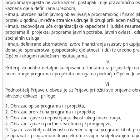
programa/projekta ne vodi kazneni postupak i nije pravomoćno osu
kaznena djela definirana Uredbom,
- imaju utvrđen način javnog objavljivanja programskog i financijs
proteklu godinu (mrežne stranice udruge ili drugi prikladan način)
- imaju zadovoljavajuće organizacijske kapacitete i ljudske resur
programa ili projekta, programa javnih potreba, javnih ovlasti, o
socijalnih usluga,
- imaju definirane alternativne izvore financiranja (sustav prikuplj
donacije, sponzorstva, gospodarske djelatnosti i dr.) te uredno pre
Općini i drugim nadležnim institucijama.
V.
Kriteriji za odabir detaljno su opisani u Uputama za prijavitelje na 
financiranje programa i projekata udruga na području Općine Jese
VI.
Podnostitelj Prijave u obvezi je uz Prijavu priložiti sve prijavne ob
obvezne dokaze i priloge:
1. Obrazac opisa programa ili projekta,
2. Obrazac proračuna programa ili projekta;
3. Obrazac izjave o nepostojanju dvostrukog financiranja;
4. Obrazac izjave o partnerstvu, kada je primjenjivo;
5. Izjava izvoditelja aktivnosti naveden u opisu programskih ili pro
je upoznat s programom ili projektom i svojim sudjelovanjem u pr