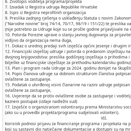
6. Životopis voditelja programa/projekta
7. Izvadak iz Registra udruga Republike Hrvatske
8. Ispis iz Registra neprofitnih organizacija
9. Preslika zadnjeg rješenja o usklađenju Statuta s novim Zakon
("Narodne novine” broj 74/14, 70/17, 98/19 i 151/22) te preslika v
(nije potrebno za Udruge koje su se prošle godine prijavljivale na 
10. Potvrda Porezne uprave o stanju javnog dugovanja za prijavitelj
vidljivo da organizacija nema duga,
11. Dokaz o urednoj predaji svih izvješća općini Jesenje i drugim i
12. Financijski izvještaj udruge i potvrda o predanom izvještaju na
dvojnog knjigovodstva: preslika godišnjeg izvještaja o prihodima i
bilješke uz financijske izvještaje za prethodnu kalendarsku godinu)
13. Plan i program rada Udruge za 2024. godinu donijet na Skupšti
14. Popis članova udruge sa dobnom strukturom članstva potpisan
ovlaštene za zastupanje.
15. Podatak o utvrđenoj visini članarine na razini udruge potpisan
ovlaštene za zastupanje,
16. Uvjerenje da se protiv ovlaštene osobe za zastupanje i voditel
kazneni postupak (izdaje nadležni sud)
17. Izvješće o organiziranom volontiranju prema Ministarstvu socij
(ako su u provedbi projekta/programa sudjelovali volonteri).
VII.
Korisnik podnosi prijavu za financiranje programa i projekata na
koji su sastavni dio natječajne dokumentacije a dostupni su na 