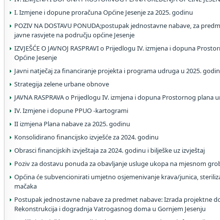
I. Izmjene i dopune proračuna Općine Jesenje za 2025. godinu
POZIV NA DOSTAVU PONUDA;postupak jednostavne nabave, za predme
javne rasvjete na području općine Jesenje
IZVJEŠĆE O JAVNOJ RASPRAVI o Prijedlogu IV. izmjena i dopuna Prosto
Općine Jesenje
Javni natječaj za financiranje projekta i programa udruga u 2025. godin
Strategija zelene urbane obnove
JAVNA RASPRAVA o Prijedlogu IV. izmjena i dopuna Prostornog plana u
IV. Izmjene i dopune PPUO -kartogrami
II izmjena Plana nabave za 2025. godinu
Konsolidirano financijsko izvješće za 2024. godinu
Obrasci financijskih izvještaja za 2024. godinu i bilješke uz izvještaj
Poziv za dostavu ponuda za obavljanje usluge ukopa na mjesnom grob
Općina će subvencionirati umjetno osjemenivanje krava/junica, steriliza
mačaka
Postupak jednostavne nabave za predmet nabave: Izrada projektne do
Rekonstrukcija i dogradnja Vatrogasnog doma u Gornjem Jesenju