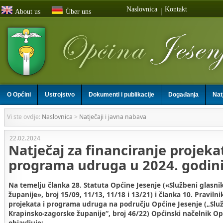
Naslovnica
Kontakt
|
About us
Über uns
O Općini
Ustrojstvo
Dokumenti i publikacije
Događanja
Nat
Vi ste ovdje:
Naslovnica
>
Natječaji i javna nabava
22.02.2024
Natječaj za financiranje projeka
programa udruga u 2024. godin
Na temelju članka 28. Statuta Općine Jesenje («Službeni glasni
županije», broj 15/09, 11/13, 11/18 i 13/21) i članka 10. Pravilni
projekata i programa udruga na području Općine Jesenje („Služ
Krapinsko-zagorske županije“, broj 46/22) Općinski načelnik Op
objavljuje;