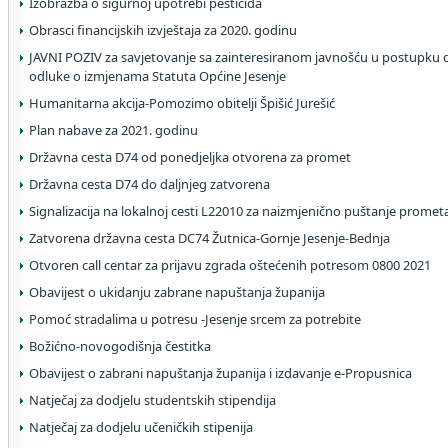
Izobrazba o sigurnoj upotrebi pesticida
Obrasci financijskih izvještaja za 2020. godinu
JAVNI POZIV za savjetovanje sa zainteresiranom javnošću u postupku 
odluke o izmjenama Statuta Općine Jesenje
Humanitarna akcija-Pomozimo obitelji Špišić Jurešić
Plan nabave za 2021. godinu
Državna cesta D74 od ponedjeljka otvorena za promet
Državna cesta D74 do daljnjeg zatvorena
Signalizacija na lokalnoj cesti L22010 za naizmjenično puštanje promet
Zatvorena državna cesta DC74 Žutnica-Gornje Jesenje-Bednja
Otvoren call centar za prijavu zgrada oštećenih potresom 0800 2021
Obavijest o ukidanju zabrane napuštanja županija
Pomoć stradalima u potresu -Jesenje srcem za potrebite
Božićno-novogodišnja čestitka
Obavijest o zabrani napuštanja županija i izdavanje e-Propusnica
Natječaj za dodjelu studentskih stipendija
Natječaj za dodjelu učeničkih stipenija