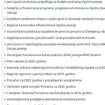
Javni poziv za dostavu prijedloga za dodjelu priznanja Općine Jesenje
Natječaj za financiranje programa, projekata od interesa za Općinu Jes
udruge
Izvedbom predstave Klopca v parku gosti iz Slovenije oduševili mnog
Registar komunalne infrastrukture Općine Jesenje
Humoristična predstava kazališne družine Vsi prisotni iz Črešnjevca, Sl
Izvještaji proračuna, proračunskih i izvanproračunskih korisnika
Javni poziv o započinjanju postupka evidentiranja ceste NC8 “Spoj Velik
Gornje Jesenje
Donacijsko humanitarna futsal utakmica MNK Jesenje-MNK Dinamo
Plan nabave za 2020. godinu
Kalendar odvoza mješanog komunalnog i reciklabilnog otpada za 2020
Registar ugovora o javnoj nabavi za 2019. godinu
Proračun za 2020. godinu s pripadajućim programima
Općinsko vijeće usvojilo Proračun za 2020. godinu
I. Izmjene i dopune Proračuna Općine Jesenje za 2019. godinu
Umirovljenicima podjeljena jednokratna novčana pomoć