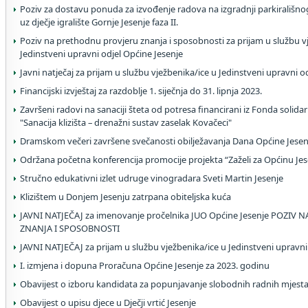
Poziv za dostavu ponuda za izvođenje radova na izgradnji parkirališno
uz dječje igralište Gornje Jesenje faza II.
Poziv na prethodnu provjeru znanja i sposobnosti za prijam u službu v
Jedinstveni upravni odjel Općine Jesenje
Javni natječaj za prijam u službu vježbenika/ice u Jedinstveni upravni o
Financijski izvještaj za razdoblje 1. siječnja do 31. lipnja 2023.
Završeni radovi na sanaciji šteta od potresa financirani iz Fonda solidar
"Sanacija klizišta – drenažni sustav zaselak Kovačeci"
Dramskom večeri završene svečanosti obilježavanja Dana Općine Jesen
Održana početna konferencija promocije projekta “Zaželi za Općinu Jes
Stručno edukativni izlet udruge vinogradara Sveti Martin Jesenje
Klizištem u Donjem Jesenju zatrpana obiteljska kuća
JAVNI NATJEČAJ za imenovanje pročelnika JUO Općine Jesenje POZI
ZNANJA I SPOSOBNOSTI
JAVNI NATJEČAJ za prijam u službu vježbenika/ice u Jedinstveni upravni
I. izmjena i dopuna Proračuna Općine Jesenje za 2023. godinu
Obavijest o izboru kandidata za popunjavanje slobodnih radnih mjesta
Obavijest o upisu djece u Dječji vrtić Jesenje