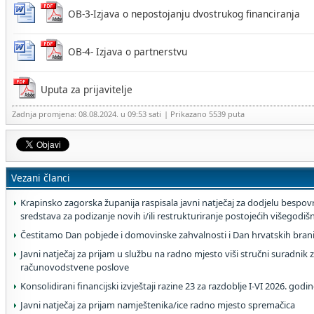
OB-3-Izjava o nepostojanju dvostrukog financiranja
OB-4- Izjava o partnerstvu
Uputa za prijavitelje
Zadnja promjena: 08.08.2024. u 09:53 sati
| Prikazano 5539 puta
Vezani članci
Krapinsko zagorska županija raspisala javni natječaj za dodjelu bespovr
sredstava za podizanje novih i/ili restrukturiranje postojećih višegodi
Čestitamo Dan pobjede i domovinske zahvalnosti i Dan hrvatskih brani
Javni natječaj za prijam u službu na radno mjesto viši stručni suradnik z
računovodstvene poslove
Konsolidirani financijski izvještaji razine 23 za razdoblje I-VI 2026. godi
Javni natječaj za prijam namještenika/ice radno mjesto spremačica