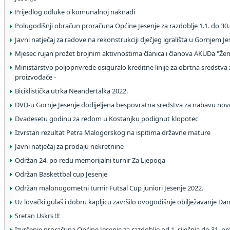
Prijedlog odluke o komunalnoj naknadi
Polugodišnji obračun proračuna Općine Jesenje za razdoblje 1.1. do 30.
Javni natječaj za radove na rekonstrukciji dječjeg igrališta u Gornjem J
Mjesec rujan prožet brojnim aktivnostima članica i članova AKUDa "Žen
Ministarstvo poljoprivrede osiguralo kreditne linije za obrtna sredstva
proizvođače -
Biciklistička utrka Neandertalka 2022.
DVD-u Gornje Jesenje dodijeljena bespovratna sredstva za nabavu no
Dvadesetu godinu za redom u Kostanjku podignut klopotec
Izvrstan rezultat Petra Malogorskog na ispitima državne mature
Javni natječaj za prodaju nekretnine
Održan 24. po redu memorijalni turnir Za Ljepoga
Održan Baskettbal cup Jesenje
Održan malonogometni turnir Futsal Cup juniori Jesenje 2022.
Uz lovački gulaš i dobru kapljicu završilo ovogodišnje obilježavanje Da
Sretan Uskrs !!!
Izvršenje proračuna Općine Jesenje za razdoblje od 1. siječnja do 31. p