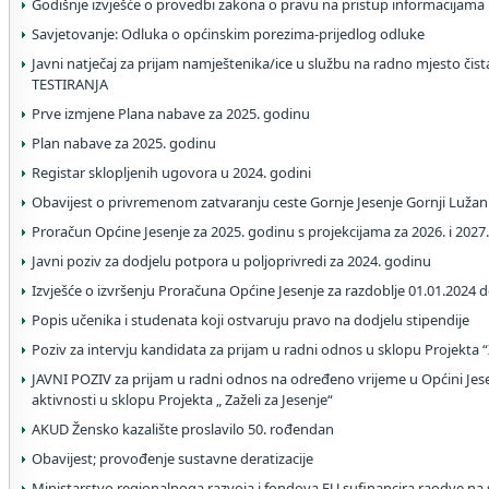
Godišnje izvješće o provedbi zakona o pravu na pristup informacijama
Savjetovanje: Odluka o općinskim porezima-prijedlog odluke
Javni natječaj za prijam namještenika/ice u službu na radno mjesto čis
TESTIRANJA
Prve izmjene Plana nabave za 2025. godinu
Plan nabave za 2025. godinu
Registar sklopljenih ugovora u 2024. godini
Obavijest o privremenom zatvaranju ceste Gornje Jesenje Gornji Lužan
Proračun Općine Jesenje za 2025. godinu s projekcijama za 2026. i 2027
Javni poziv za dodjelu potpora u poljoprivredi za 2024. godinu
Izvješće o izvršenju Proračuna Općine Jesenje za razdoblje 01.01.2024 
Popis učenika i studenata koji ostvaruju pravo na dodjelu stipendije
Poziv za intervju kandidata za prijam u radni odnos u sklopu Projekta “Z
JAVNI POZIV za prijam u radni odnos na određeno vrijeme u Općini Je
aktivnosti u sklopu Projekta „ Zaželi za Jesenje“
AKUD Žensko kazalište proslavilo 50. rođendan
Obavijest; provođenje sustavne deratizacije
Ministarstvo regionalnoga razvoja i fondova EU sufinancira raodve na s