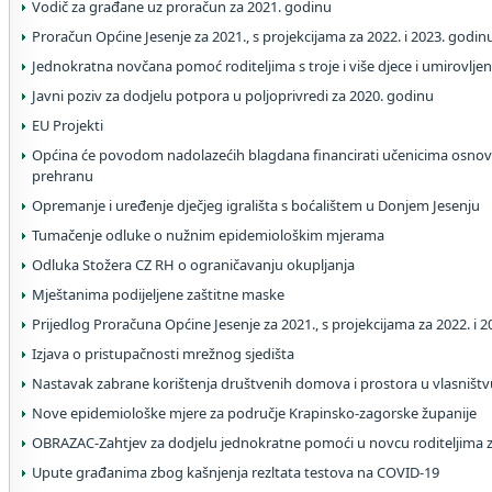
Vodič za građane uz proračun za 2021. godinu
Proračun Općine Jesenje za 2021., s projekcijama za 2022. i 2023. godin
Jednokratna novčana pomoć roditeljima s troje i više djece i umirovlje
Javni poziv za dodjelu potpora u poljoprivredi za 2020. godinu
EU Projekti
Općina će povodom nadolazećih blagdana financirati učenicima osnov
prehranu
Opremanje i uređenje dječjeg igrališta s boćalištem u Donjem Jesenju
Tumačenje odluke o nužnim epidemiološkim mjerama
Odluka Stožera CZ RH o ograničavanju okupljanja
Mještanima podijeljene zaštitne maske
Prijedlog Proračuna Općine Jesenje za 2021., s projekcijama za 2022. i 
Izjava o pristupačnosti mrežnog sjedišta
Nastavak zabrane korištenja društvenih domova i prostora u vlasništv
Nove epidemiološke mjere za područje Krapinsko-zagorske županije
OBRAZAC-Zahtjev za dodjelu jednokratne pomoći u novcu roditeljima 
Upute građanima zbog kašnjenja rezltata testova na COVID-19