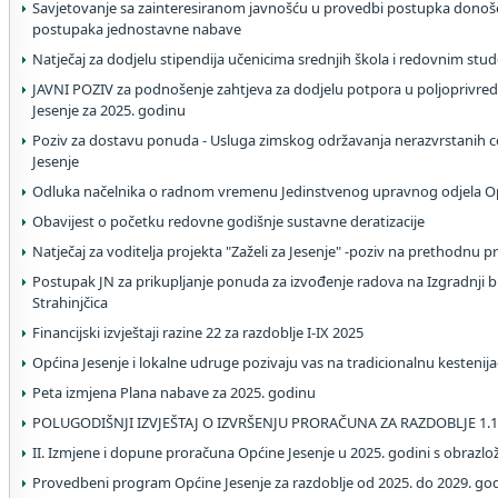
Savjetovanje sa zainteresiranom javnošću u provedbi postupka donoše
postupaka jednostavne nabave
Natječaj za dodjelu stipendija učenicima srednjih škola i redovnim stu
JAVNI POZIV za podnošenje zahtjeva za dodjelu potpora u poljoprivred
Jesenje za 2025. godinu
Poziv za dostavu ponuda - Usluga zimskog održavanja nerazvrstanih c
Jesenje
Odluka načelnika o radnom vremenu Jedinstvenog upravnog odjela Op
Obavijest o početku redovne godišnje sustavne deratizacije
Natječaj za voditelja projekta "Zaželi za Jesenje" -poziv na prethodnu p
Postupak JN za prikupljanje ponuda za izvođenje radova na Izgradnji bic
Strahinjčica
Financijski izvještaji razine 22 za razdoblje I-IX 2025
Općina Jesenje i lokalne udruge pozivaju vas na tradicionalnu kestenij
Peta izmjena Plana nabave za 2025. godinu
POLUGODIŠNJI IZVJEŠTAJ O IZVRŠENJU PRORAČUNA ZA RAZDOBLJE 1.1.2
II. Izmjene i dopune proračuna Općine Jesenje u 2025. godini s obrazl
Provedbeni program Općine Jesenje za razdoblje od 2025. do 2029. go