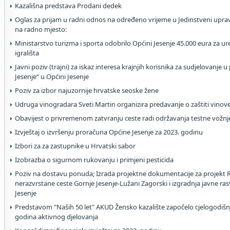
Kazališna predstava Prodani dedek
Oglas za prijam u radni odnos na određeno vrijeme u Jedinstveni uprav
na radno mjesto:
Ministarstvo turizma i sporta odobrilo Općini Jesenje 45.000 eura z
igrališta
Javni poziv (trajni) za iskaz interesa krajnjih korisnika za sudjelovanje u
Jesenje“ u Općini Jesenje
Poziv za izbor najuzornije hrvatske seoske žene
Udruga vinogradara Sveti Martin organizira predavanje o zaštiti vinove
Obavijest o privremenom zatvranju ceste radi održavanja testne vožnje
Izvještaj o izvršenju proračuna Općine Jesenje za 2023. godinu
Izbori za za zastupnike u Hrvatski sabor
Izobrazba o sigurnom rukovanju i primjeni pesticida
Poziv na dostavu ponuda; Izrada projektne dokumentacije za projekt 
nerazvrstane ceste Gornje Jesenje-Lužani Zagorski i izgradnja javne rasv
Jesenje
Predstavom "Naših 50 let" AKUD Žensko kazalište započelo cjelogodišnj
godina aktivnog djelovanja