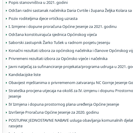
Popis stanovništva u 2021. godini
Održan radni sastanak načelnika Daria Cvrtile i župana Željka Kolara s
Poziv roditeljima djece vrtićkog uzrasta
I. Izmjene i dopune proračuna Općine Jesenje za 2021. godinu
Održana konstituirajuća sjednica Općinskog vijeća
Saborski zastupnik Žarko Tušek u radnom posjetu Jesenju
Konačni rezultati izbora za općinskog načelnika i članove Općinskog vi
Privremeni rezultati izbora za Općinsko vijeće i načelnika
Javni natječaj za sufinanciranje projekata/programa udruga u 2021. go
Kandidacijske liste
Obavijest mještanima o privremenom zatvaranju NC Gornje Jesenje Gor
Strateška procjena utjecaja na okoliš za IV. izmjenu i dopunu Prostor
Jesenje
IV Izmjena i dopuna prostornog plana uređenja Općine Jesenje
Izvršenje Proračuna Općine Jesenje za 2020. godinu
POSTUPAK JEDNOSTAVNE NABAVE usluga obavljanja komunalnih djelatn
rasvjete