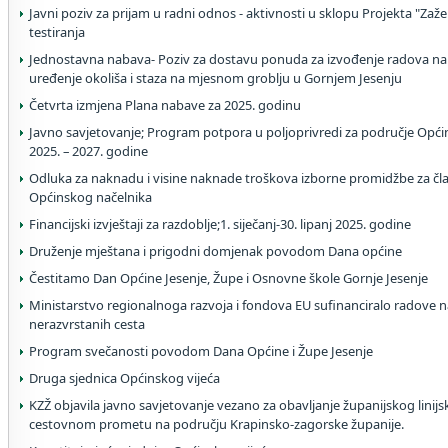
Javni poziv za prijam u radni odnos - aktivnosti u sklopu Projekta "Zaželi
testiranja
Jednostavna nabava- Poziv za dostavu ponuda za izvođenje radova na
uređenje okoliša i staza na mjesnom groblju u Gornjem Jesenju
Četvrta izmjena Plana nabave za 2025. godinu
Javno savjetovanje; Program potpora u poljoprivredi za područje Općin
2025. – 2027. godine
Odluka za naknadu i visine naknade troškova izborne promidžbe za čla
Općinskog načelnika
Financijski izvještaji za razdoblje;1. siječanj-30. lipanj 2025. godine
Druženje mještana i prigodni domjenak povodom Dana općine
Čestitamo Dan Općine Jesenje, Župe i Osnovne škole Gornje Jesenje
Ministarstvo regionalnoga razvoja i fondova EU sufinanciralo radove na
nerazvrstanih cesta
Program svečanosti povodom Dana Općine i Župe Jesenje
Druga sjednica Općinskog vijeća
KZŽ objavila javno savjetovanje vezano za obavljanje županijskog linij
cestovnom prometu na području Krapinsko-zagorske županije.