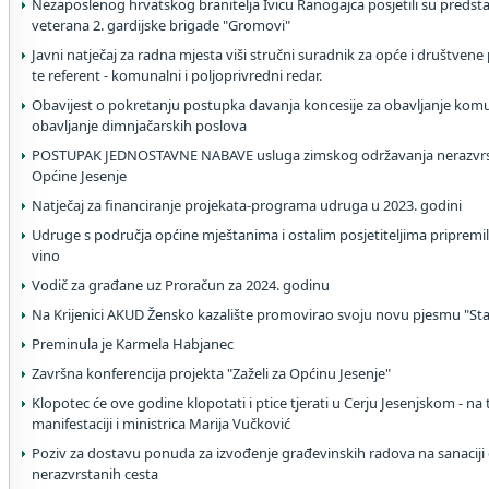
Nezaposlenog hrvatskog branitelja Ivicu Ranogajca posjetili su predst
veterana 2. gardijske brigade "Gromovi"
Javni natječaj za radna mjesta viši stručni suradnik za opće i društvene 
te referent - komunalni i poljoprivredni redar.
Obavijest o pokretanju postupka davanja koncesije za obavljanje komu
obavljanje dimnjačarskih poslova
POSTUPAK JEDNOSTAVNE NABAVE usluga zimskog održavanja nerazvrst
Općine Jesenje
Natječaj za financiranje projekata-programa udruga u 2023. godini
Udruge s područja općine mještanima i ostalim posjetiteljima pripremi
vino
Vodič za građane uz Proračun za 2024. godinu
Na Krijenici AKUD Žensko kazalište promovirao svoju novu pjesmu "Star
Preminula je Karmela Habjanec
Završna konferencija projekta "Zaželi za Općinu Jesenje"
Klopotec će ove godine klopotati i ptice tjerati u Cerju Jesenjskom - na 
manifestaciji i ministrica Marija Vučković
Poziv za dostavu ponuda za izvođenje građevinskih radova na sanaciji o
nerazvrstanih cesta