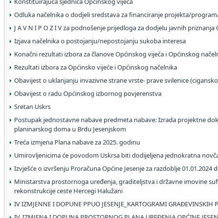
Konstituirajuća sjednica Općinskog vijeća
Odluka načelnika o dodjeli sredstava za financiranje projekta/program
J A V N I P O Z I V za podnošenje prijedloga za dodjelu javnih priznanja
Izjava načelnika o postojanju/nepostojanju sukoba interesa
Konačni rezultati izbora za članove Općinskog vijeća i Općinskog načel
Rezultati izbora za Općinsko vijeće i Općinskog načelnika
Obavijest o uklanjanju invazivne strane vrste- prave svilenice (cigansko
Obavijest o radu Općinskog izbornog povjerenstva
Sretan Uskrs
Postupak jednostavne nabave predmeta nabave: Izrada projektne dok
planinarskog doma u Brdu Jesenjskom
Treća izmjena Plana nabave za 2025. godinu
Umirovljenicima će povodom Uskrsa biti dodijeljena jednokratna nov
Izvješće o izvršenju Proračuna Općine Jesenje za razdoblje 01.01.2024 
Ministarstva prostornoga uređenja, graditeljstva i državne imovine suf
rekonstrukcije ceste Hercegi Halužani
IV IZMJENNE I DOPUNE PPUO JESENJE_KARTOGRAMI GRAĐEVINSKIH 
IV. IZMJENA I DOPUNA PROSTORNOG PLANA UREĐENJA OPĆINE JESEN