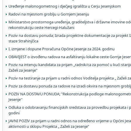
Uređenje malonogometnog i dječjeg igrališta u Cerju Jesenjskom
Radovi na mjesnom groblju u Gornjem Jesenju
Ministarstvo prostornoga uređenja, graditeljstva i državne imovine od
rekonstrukciju ceste Hercegi-Halužani
Poziv na dostavu ponuda; Izrada projektne dokumentacije za projekt Iz
staze Strahinjčica
I. izmjene i dopune Proračuna Općine Jesenje za 2024. godinu
OBAVIJEST o izvođenu radova na asfaltiranju lokalne ceste Gornje Jese
Poziv na intervju kandidata za prijam „radnik/ca za pomoć u kući stari
Zaželi za Jesenje"
Poziv na testiranje za prijam u radni odnos Voditelja projekta „ Zaželi z
Poziv za dostavu ponuda za radove na izradi okvira na mjesnom grobl
POZIV NA DOSTAVU PONUDA; "Rekonstrukcija podloge malonogometnog
Jesenje''
Odluka o odobravanju financijskih sredstava za provedbu projekata i
godini
JAVNI POZIV za prijam u radni odnos na određeno vrijeme u Općini Je
aktivnosti u sklopu Projekta „ Zaželi za Jesenje“