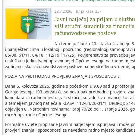
28.7.2026. | Br. prikaza: 257
Javni natječaj za prijam u služb
viši stručni suradnik za financij
računovodstvene poslove
Na temelju članka 20. stavka 4. alineje 
i namještenicima u lokalnoj i područnoj (regionalnoj) samoupravi 
86/08, 61/11, 04/18, 112/19 i 17/25), Povjerenstvo za provedbu Ja
u službu u Jedinstveni upravni odjel Općine Jesenje na radno mjest
za financijsko-računovodstvene poslove na neodređeno vrijeme, u
POZIV NA PRETHODNU PROVJERU ZNANJA I SPOSOBNOSTI
Dana 6. kolovoza 2026. godine s početkom u 9,00 sati u prostorij
Gornje Jesenje 103 održati će se postupak prethodne provjere zna
kandidata za radno mjesto „viši stručni suradnik za financijsko-r
a temeljem Javnog natječaja KLASA: 112-04/26-01/1, URBROJ: 2140-
objavljen u „Narodnim novinama“ broj 70/26 od 1. srpnja 2026. go
mrežnoj stranici Općine Jesenje.
Formalne uvjete propisane Javnim natječajem ispunjava i može pri
provjeri znanja i sposobnosti za navedeno radno mjesto kandidat sl