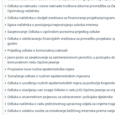
Odluka za naknadu i visine naknade troškova izborne promidžbe za čla
Općinskog načelnika
Odluka načelnika o dodjeli sredstava za financiranje projekta/program
Izjava načelnika o postojanju/nepostojanju sukoba interesa
Savjetovanje: Odluka o općinskim porezima-prijedlog odluke
Odluka o odobravanju financijskih sredstava za provedbu projekata i
godini
Prijedlog odluke o komunalnoj naknadi
Javni poziv za savjetovanje sa zainteresiranom javnošću u postupku 
komunalnom redu Općine Jesenje
Propisane nove nužne epidemiološke mjere
Tumačenje odluke o nužnim epidemiološkim mjerama
Odluka o uvođenju nužnih epidemioloških mjera za područje Krapinsk
Odluka o stavljanju van snage Odluke o radu JUO Općine Jesenje za vri
Odluka o izvanrednom prijevozu za zdravstvene i policijske djelatnike
Odluka načelnika o radu Jedinstvenog upravnog odjela za vrijeme traj
Odluka o odabiru osobe za instaliranje bežičnog interneta prema natj