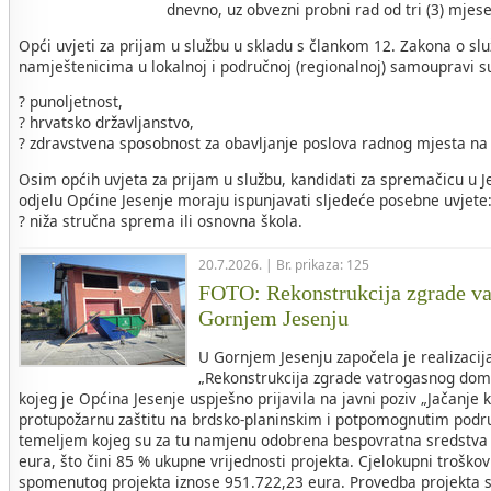
dnevno, uz obvezni probni rad od tri (3) mjes
Opći uvjeti za prijam u službu u skladu s člankom 12. Zakona o sl
namještenicima u lokalnoj i područnoj (regionalnoj) samoupravi s
? punoljetnost,
? hrvatsko državljanstvo,
? zdravstvena sposobnost za obavljanje poslova radnog mjesta na
Osim općih uvjeta za prijam u službu, kandidati za spremačicu 
odjelu Općine Jesenje moraju ispunjavati sljedeće posebne uvjete
? niža stručna sprema ili osnovna škola.
20.7.2026. | Br. prikaza: 125
FOTO: Rekonstrukcija zgrade v
Gornjem Jesenju
U Gornjem Jesenju započela je realizacij
„Rekonstrukcija zgrade vatrogasnog dom
kojeg je Općina Jesenje uspješno prijavila na javni poziv „Jačanje 
protupožarnu zaštitu na brdsko-planinskim i potpomognutim područ
temeljem kojeg su za tu namjenu odobrena bespovratna sredstva 
eura, što čini 85 % ukupne vrijednosti projekta. Cjelokupni troškovi
spomenutog projekta iznose 951.722,23 eura. Provedba projekta s