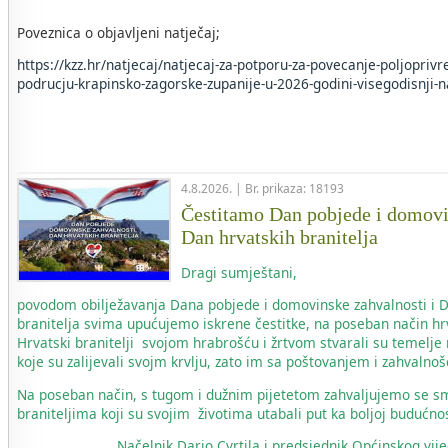
Poveznica o objavljeni natječaj;
https://kzz.hr/natjecaj/natjecaj-za-potporu-za-povecanje-poljopriv
podrucju-krapinsko-zagorske-zupanije-u-2026-godini-visegodisnji-n
4.8.2026. | Br. prikaza: 18193
Čestitamo Dan pobjede i domovi
Dan hrvatskih branitelja
Dragi sumještani,
povodom obilježavanja Dana pobjede i domovinske zahvalnosti i 
branitelja svima upućujemo iskrene čestitke, na poseban način hr
Hrvatski branitelji svojom hrabrošću i žrtvom stvarali su temelje
koje su zalijevali svojm krvlju, zato im sa poštovanjem i zahvaln
Na poseban način, s tugom i dužnim pijetetom zahvaljujemo se s
braniteljima koji su svojim životima utabali put ka boljoj budućnos
Načelnik
Dario Cvrtila i predsjednik Općinskog vi