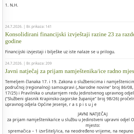
1. N.H.
24.7.2026. | Br. prikaza: 141
Konsolidirani financijski izvještaji razine 23 za razd
godine
Financijski izvjestaji i bilješke uz iste nalaze se u prilogu.
24.7.2026. | Br. prikaza: 209
Javni natječaj za prijam namještenika/ice radno mje
Temeljem članaka 17. i 19. Zakona o službenicima i namještenicim
područnoj (regionalnoj) samoupravi („Narodne novine“ broj 86/08, 
17/25) i Pravilnika o unutarnjem redu Jedinstvenog upravnog odje
(“Službeni glasnik Krapinsko-zagorske županije” broj 9B/26) pročel
upravnog odjela Općine Jesenje, r a s p i s u j e
JAVNI NATJEČAJ
za prijam namještenika/ice u službu u Jedinstveni upravni odjel 
mjesto:
spremačica – 1 izvršitelj/ica, na neodređeno vrijeme, na nepuno