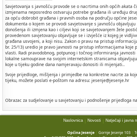
Savjetovanja s javnošću provode se o nacrtima onih općih akata č
izmjenama neposredno ostvaruju potrebe građana ili uređuju drug
za opću dobrobit građana i pravnih osoba na području općine Jese
dokumenta o kojem se provodi savjetovanje s javnošću objavljuju s
donošenja ili izmjena kao i ciljevi koji se savjetovanjem žele post
provedenom savjetovanju objavljuje se i izvješće iz kojeg je vidljivo
građana usvojeni, a koji nisu. Zakon o pravu na pristup informac
br. 25/13) uredio je pravo javnosti na pristup informacijama koje p
vlasti. Radi pravodobnog, potpunog i točnog informiranja javnosti
lokalne samouprave na svojim internetskim stranicama objavljuju 
koje u tijeku godine dana namjeravaju donositi ili mijenjati..
Svoje prijedloge, mišljenja i primjedbe na konkretne nacrte za koj
tijeku, možete poslati e-poštom na adresu: jesenje@jesenje.hr
Obrazac za sudjelovanje u savjetovanju i podnošenje prijedloga na
Naslovnica
Novosti
Natječaji i javna 
|
|
Općina Jesenje
|
Gornje Jesenje 103
|
T