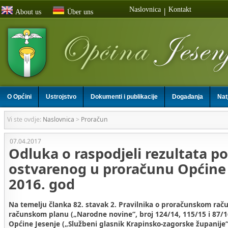
Naslovnica
Kontakt
|
About us
Über uns
O Općini
Ustrojstvo
Dokumenti i publikacije
Događanja
Nat
Vi ste ovdje:
Naslovnica
>
Proračun
07.04.2017
Odluka o raspodjeli rezultata p
ostvarenog u proračunu Općine 
2016. god
Na temelju članka 82. stavak 2. Pravilnika o proračunskom rač
računskom planu („Narodne novine“, broj 124/14, 115/15 i 87/16
Općine Jesenje („Službeni glasnik Krapinsko-zagorske županije“,