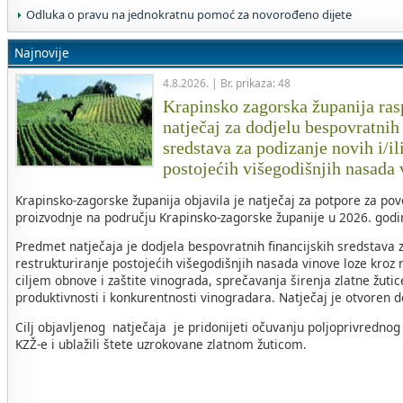
Odluka o pravu na jednokratnu pomoć za novorođeno dijete
Najnovije
4.8.2026. | Br. prikaza: 48
Krapinsko zagorska županija rasp
natječaj za dodjelu bespovratnih
sredstava za podizanje novih i/il
postojećih višegodišnjih nasada
Krapinsko-zagorske županija objavila je natječaj za potpore za po
proizvodnje na području Krapinsko-zagorske županije u 2026. godin
Predmet natječaja je dodjela bespovratnih financijskih sredstava za
restrukturiranje postojećih višegodišnjih nasada vinove loze kroz 
ciljem obnove i zaštite vinograda, sprečavanja širenja zlatne žuti
produktivnosti i konkurentnosti vinogradara. Natječaj je otvoren 
Cilj objavljenog natječaja je pridonijeti očuvanju poljoprivrednog
KZŽ-e i ublažili štete uzrokovane zlatnom žuticom.