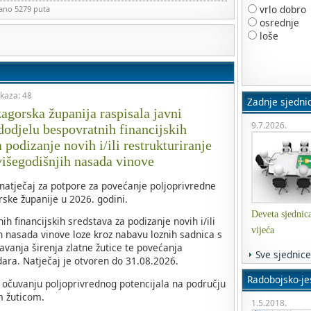
vrlo dobro
zano 5279 puta
osrednje
loše
ikaza: 48
Zadnje sjedni
agorska županija raspisala javni
9.7.2026.
 dodjelu bespovratnih financijskih
 podizanje novih i/ili restrukturiranje
višegodišnjih nasada vinove
 natječaj za potpore za povećanje poljoprivredne
ske županije u 2026. godini.
Deveta sjednic
h financijskih sredstava za podizanje novih i/ili
vijeća
ih nasada vinove loze kroz nabavu loznih sadnica s
avanja širenja zlatne žutice te povećanja
Sve sjednice
dara. Natječaj je otvoren do 31.08.2026.
Radobojsko-jes
i očuvanju poljoprivrednog potencijala na području
m žuticom.
1.5.2018.