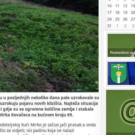
10
11
12
13
17
18
19
20
24
25
26
27
31
1
2
3
 u posljednjih nekoliko dana pale uzrokovale su
zrokuju pojavu novih klizišta. Najteža situacija
i gdje su se ogromne količine zemlje i stabala
 Mirka Kovačeca na kućnom broju 69.
iteljskoj kući Mirko je začuo jači prasak a onda
to za vidjeti; niz padinu koja se nalazi