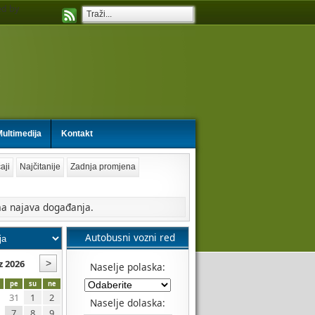
d by
ultimedija
Kontakt
aji
Najčitanije
Zadnja promjena
a najava događanja.
Autobusni vozni red
z 2026
Naselje polaska:
pe
su
ne
31
1
2
Naselje dolaska:
7
8
9