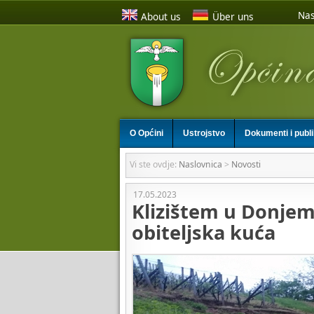
Nas
About us
Über uns
O Općini
Ustrojstvo
Dokumenti i publ
Vi ste ovdje:
Naslovnica
>
Novosti
17.05.2023
Klizištem u Donjem
obiteljska kuća