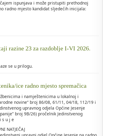
čajem ispunjava i može pristupiti prethodnoj
o radno mjesto kandidat sljedećih inicijala:
taji razine 23 za razdoblje I-VI 2026.
alaze se u prilogu.
tenika/ice radno mjesto spremačica
žbenicima i namještenicima u lokalnoj i
rodne novine“ broj 86/08, 61/11, 04/18, 112/19 i
edinstvenog upravnog odjela Općine Jesenje
panije” broj 9B/26) pročelnik Jedinstvenog
 s u j e
VNI NATJEČAJ
Jedinstveni upravni odjel Općine Jesenje na radno