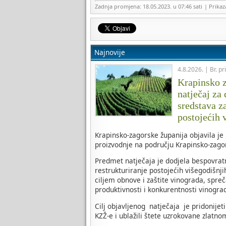
Zadnja promjena: 18.05.2023. u 07:46 sati
| Prika
Najnovije
4.8.2026. | Br. pr
Krapinsko z
natječaj za
sredstava za
postojećih 
Krapinsko-zagorske županija objavila je
proizvodnje na području Krapinsko-zagor
Predmet natječaja je dodjela bespovratni
restrukturiranje postojećih višegodišnj
ciljem obnove i zaštite vinograda, spreč
produktivnosti i konkurentnosti vinogra
Cilj objavljenog natječaja je pridonijet
KZŽ-e i ublažili štete uzrokovane zlatno