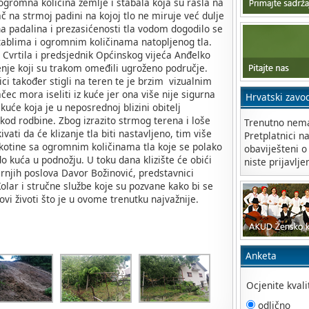
gromna količina zemlje i stabala koja su rasla na
ač na strmoj padini na kojoj tlo ne miruje već dulje
a padalina i prezasićenosti tla vodom dogodilo se
tablima i ogromnim količinama natopljenog tla.
 Cvrtila i predsjednik Općinskog vijeća Anđelko
nje koji su trakom omeđili ugroženo područje.
ici također stigli na teren te je brzim vizualnim
c mora iseliti iz kuće jer ona više nije sigurna
Hrvatski zavo
kuće koja je u neposrednoj blizini obitelj
od rodbine. Zbog izrazito strmog terena i loše
Trenutno nema
ati da će klizanje tla biti nastavljeno, tim više
Pretplatnici n
ukotine sa ogromnim količinama tla koje se polako
obaviješteni o
o kuća u podnožju. U toku dana klizište će obići
niste prijavlje
rnjih poslova Davor Božinović, predstavnici
olar i stručne službe koje su pozvane kako bi se
ovi životi što je u ovome trenutku najvažnije.
Anketa
Ocjenite kval
odlično