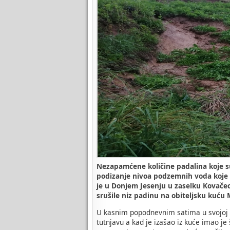
Nezapamćene količine padalina koje su
podizanje nivoa podzemnih voda koje u
je u Donjem Jesenju u zaselku Kovačec
srušile niz padinu na obiteljsku kuću
U kasnim popodnevnim satima u svojoj ob
tutnjavu a kad je izašao iz kuće imao je š