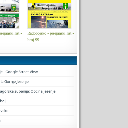
sejanski list -
Radobojsko - jesejanski list -
broj 99
je - Google Street View
a Gornje Jesenje
zagorska županija: Općina Jesenje
boj
ovsko
a