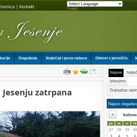
Powere
lovnica
|
Kontakt
Translate
ikacije
Događanja
Natječaji i javna nabava
Odnosi s javnošću
M
Najave
Natječ
Izdvojeno
 Jesenju zatrpana
Trenutno nem
kolovo
po
ut
sr
če
27
28
29
30
3
4
5
6