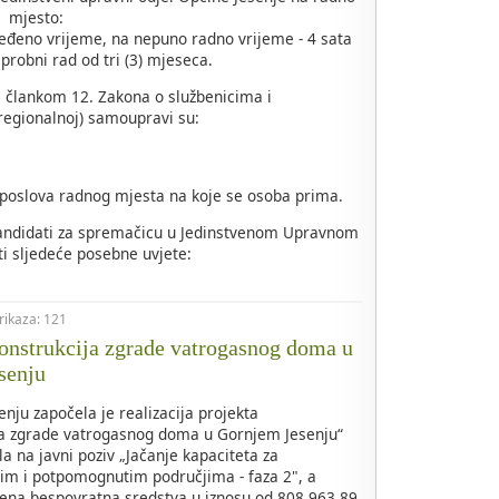
mjesto:
ređeno vrijeme, na nepuno radno vrijeme - 4 sata
probni rad od tri (3) mjeseca.
 s člankom 12. Zakona o službenicima i
regionalnoj) samoupravi su:
 poslova radnog mjesta na koje se osoba prima.
kandidati za spremačicu u Jedinstvenom Upravnom
i sljedeće posebne uvjete:
prikaza: 121
nstrukcija zgrade vatrogasnog doma u
senju
nju započela je realizacija projekta
ja zgrade vatrogasnog doma u Gornjem Jesenju“
la na javni poziv „Jačanje kapaciteta za
kim i potpomognutim područjima - faza 2", a
ena bespovratna sredstva u iznosu od 808.963,89