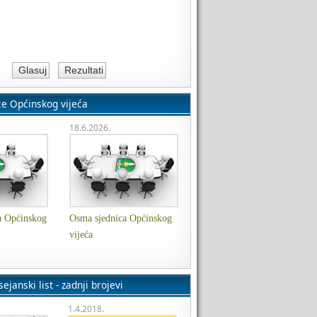
ce Općinskog vijeća
18.6.2026.
a Općinskog
Osma sjednica Općinskog
vijeća
ejanski list - zadnji brojevi
1.4.2018.