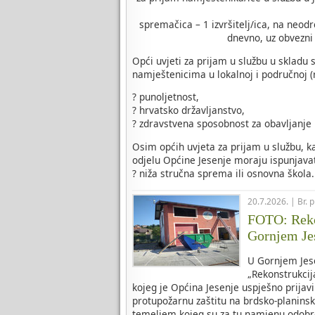
spremačica – 1 izvršitelj/ica, na neod
dnevno, uz obvezni 
Opći uvjeti za prijam u službu u skladu
namještenicima u lokalnoj i područnoj (
? punoljetnost,
? hrvatsko državljanstvo,
? zdravstvena sposobnost za obavljanje
Osim općih uvjeta za prijam u službu, 
odjelu Općine Jesenje moraju ispunjavat
? niža stručna sprema ili osnovna škola.
20.7.2026. | Br. 
FOTO: Reko
Gornjem Je
U Gornjem Jese
„Rekonstrukci
kojeg je Općina Jesenje uspješno prijavi
protupožarnu zaštitu na brdsko-planins
temeljem kojeg su za tu namjenu odobr