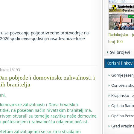
oru-za-povecanje-poljoprivredne-proizvodnje-na-
Radobojsko - je
2026-godini-visegodisnji-nasadi-vinove-loze/
broj 100
Svi brojevi
Korisni linkovi
rikaza: 18193
Gornje Jesen
an pobjede i domovinske zahvalnosti i
ih branitelja
Osnovna škol
ni,
Krapinsko - 
omovinske zahvalnosti i Dana hrvatskih
Općina Rado
titke, na poseban način hrvatskim braniteljima.
Općina Petr
žrtvom stvarali su temelje razvitka naše domovine
m sa poštovanjem i zahvalnošću odajemo počast.
Grad Krapin
jetetom zahvaljujemo se smrtno stradalim