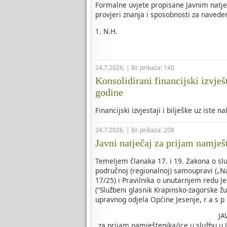
Formalne uvjete propisane Javnim natje
provjeri znanja i sposobnosti za naveden
1. N.H.
24.7.2026. | Br. prikaza: 140
Konsolidirani financijski izvješ
godine
Financijski izvjestaji i bilješke uz iste n
24.7.2026. | Br. prikaza: 208
Javni natječaj za prijam namješ
Temeljem članaka 17. i 19. Zakona o slu
područnoj (regionalnoj) samoupravi („Na
17/25) i Pravilnika o unutarnjem redu J
(“Službeni glasnik Krapinsko-zagorske žu
upravnog odjela Općine Jesenje, r a s p i
JA
za prijam namještenika/ice u službu u 