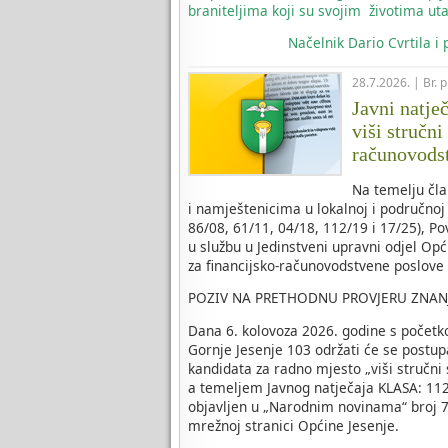
braniteljima koji su svojim životima uta
Načelnik
Dario Cvrtila i
28.7.2026. | Br. 
Javni natje
viši stručni
računovods
Na temelju čla
i namještenicima u lokalnoj i područnoj
86/08, 61/11, 04/18, 112/19 i 17/25), P
u službu u Jedinstveni upravni odjel Opć
za financijsko-računovodstvene poslove
POZIV NA PRETHODNU PROVJERU ZNAN
Dana 6. kolovoza 2026. godine s početk
Gornje Jesenje 103 održati će se postup
kandidata za radno mjesto „viši stručni
a temeljem Javnog natječaja KLASA: 112-
objavljen u „Narodnim novinama“ broj 70
mrežnoj stranici Općine Jesenje.