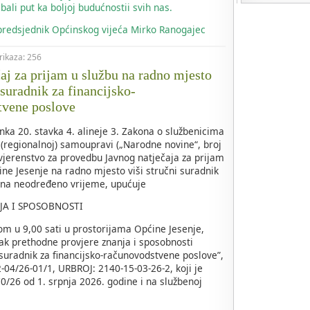
bali put ka boljoj budućnostii svih nas.
 predsjednik Općinskog vijeća Mirko Ranogajec
prikaza: 256
čaj za prijam u službu na radno mjesto
 suradnik za financijsko-
tvene poslove
nka 20. stavka 4. alineje 3. Zakona o službenicima
 (regionalnoj) samoupravi („Narodne novine“, broj
ovjerenstvo za provedbu Javnog natječaja za prijam
ine Jesenje na radno mjesto viši stručni suradnik
 na neodređeno vrijeme, upućuje
JA I SPOSOBNOSTI
om u 9,00 sati u prostorijama Općine Jesenje,
ak prethodne provjere znanja i sposobnosti
 suradnik za financijsko-računovodstvene poslove”,
04/26-01/1, URBROJ: 2140-15-03-26-2, koji je
/26 od 1. srpnja 2026. godine i na službenoj