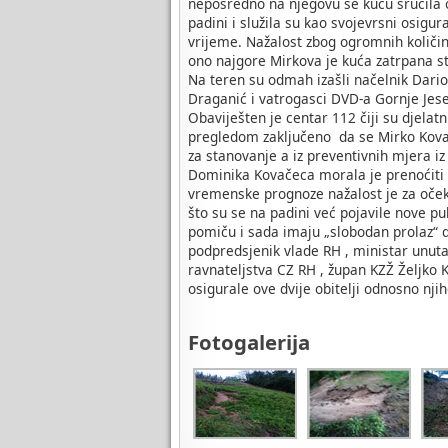
neposredno na njegovu se kuću sručila o
padini i služila su kao svojevrsni osigur
vrijeme. Nažalost zbog ogromnih količin
ono najgore Mirkova je kuća zatrpana s
Na teren su odmah izašli načelnik Dario
Draganić i vatrogasci DVD-a Gornje Jese
Obaviješten je centar 112 čiji su djelatn
pregledom zaključeno da se Mirko Kovače
za stanovanje a iz preventivnih mjera iz 
Dominika Kovačeca morala je prenoćiti k
vremenske prognoze nažalost je za očekiv
što su se na padini već pojavile nove p
pomiču i sada imaju „slobodan prolaz“ d
podpredsjenik vlade RH , ministar unuta
ravnateljstva CZ RH , župan KZŽ Željko K
osigurale ove dvije obitelji odnosno njih
Fotogalerija