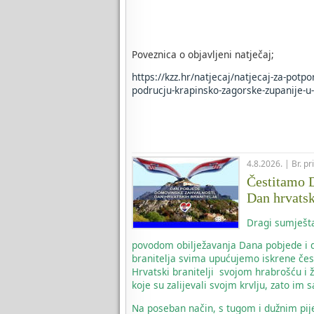
Poveznica o objavljeni natječaj;
https://kzz.hr/natjecaj/natjecaj-za-potp
podrucju-krapinsko-zagorske-zupanije-u-
4.8.2026. | Br. p
Čestitamo D
Dan hrvatsk
Dragi sumješta
povodom obilježavanja Dana pobjede i d
branitelja svima upućujemo iskrene čes
Hrvatski branitelji svojom hrabrošću i 
koje su zalijevali svojm krvlju, zato i
Na poseban način, s tugom i dužnim pi