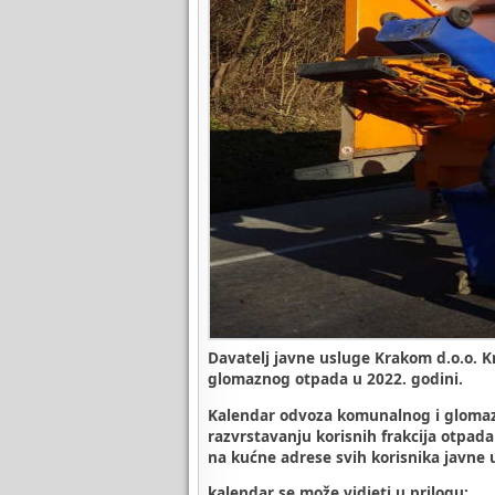
Davatelj javne usluge Krakom d.o.o. K
glomaznog otpada u 2022. godini.
Kalendar odvoza komunalnog i glomaz
razvrstavanju korisnih frakcija otpad
na kućne adrese svih korisnika javne 
kalendar se može vidjeti u prilogu;