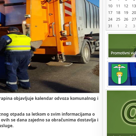
10
11
12
13
17
18
19
20
24
25
26
27
31
1
2
3
rapina objavljuje kalendar odvoza komunalnog i
nog otpada sa letkom o svim informacijama o
a ovih se dana zajedno sa obračunima dostavlja i
usluge.