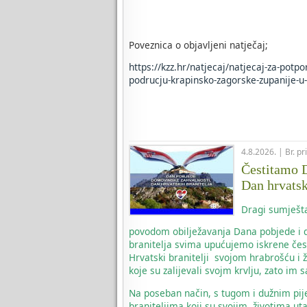
Poveznica o objavljeni natječaj;
https://kzz.hr/natjecaj/natjecaj-za-potp
podrucju-krapinsko-zagorske-zupanije-u-
4.8.2026. | Br. p
Čestitamo D
Dan hrvatsk
Dragi sumješta
povodom obilježavanja Dana pobjede i d
branitelja svima upućujemo iskrene čes
Hrvatski branitelji svojom hrabrošću i 
koje su zalijevali svojm krvlju, zato i
Na poseban način, s tugom i dužnim pi
braniteljima koji su svojim životima uta