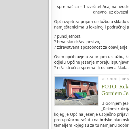
spremačica – 1 izvršitelj/ica, na neod
dnevno, uz obvezni 
Opći uvjeti za prijam u službu u skladu
namještenicima u lokalnoj i područnoj (
? punoljetnost,
? hrvatsko državljanstvo,
? zdravstvena sposobnost za obavljanje
Osim općih uvjeta za prijam u službu, 
odjelu Općine Jesenje moraju ispunjavat
? niža stručna sprema ili osnovna škola.
20.7.2026. | Br. 
FOTO: Reko
Gornjem Je
U Gornjem Jese
„Rekonstrukci
kojeg je Općina Jesenje uspješno prijavi
protupožarnu zaštitu na brdsko-planins
temeljem kojeg su za tu namjenu odobr