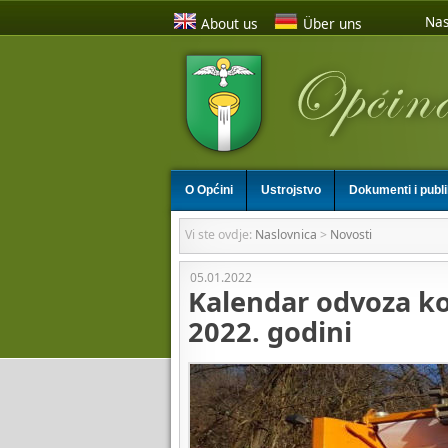
Nas
About us
Über uns
O Općini
Ustrojstvo
Dokumenti i publ
Vi ste ovdje:
Naslovnica
>
Novosti
05.01.2022
Kalendar odvoza k
2022. godini