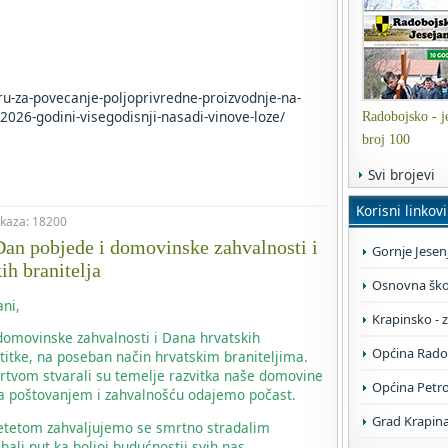
oru-za-povecanje-poljoprivredne-proizvodnje-na-
2026-godini-visegodisnji-nasadi-vinove-loze/
Radobojsko - je
broj 100
Svi brojevi
Korisni linkovi
rikaza: 18200
an pobjede i domovinske zahvalnosti i
Gornje Jesen
ih branitelja
Osnovna škol
ni,
Krapinsko - 
omovinske zahvalnosti i Dana hrvatskih
Općina Rado
titke, na poseban način hrvatskim braniteljima.
žrtvom stvarali su temelje razvitka naše domovine
Općina Petr
m sa poštovanjem i zahvalnošću odajemo počast.
Grad Krapin
jetetom zahvaljujemo se smrtno stradalim
bali put ka boljoj budućnostii svih nas.