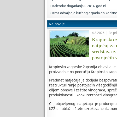
Kalendar događanja u 2014. godini
Kroz odvajanje kućnog otpada do korisne 
Najnovije
4.8.2026. | Br. pr
Krapinsko z
natječaj za
sredstava za
postojećih 
Krapinsko-zagorske županija objavila je
proizvodnje na području Krapinsko-zagor
Predmet natječaja je dodjela bespovratni
restrukturiranje postojećih višegodišnj
ciljem obnove i zaštite vinograda, spreč
produktivnosti i konkurentnosti vinogra
Cilj objavljenog natječaja je pridonijet
KZŽ-e i ublažili štete uzrokovane zlatno