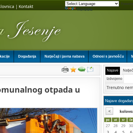
Powere
lovnica
|
Kontakt
Translate
ikacije
Događanja
Natječaji i javna nabava
Odnosi s javnošću
M
Najave
Natječ
Izdvojeno
omunalnog otpada u
Trenutno nem
kolovo
po
ut
sr
če
27
28
29
30
3
4
5
6