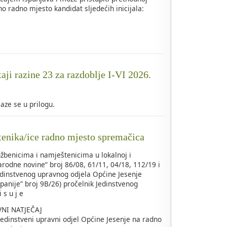
o radno mjesto kandidat sljedećih inicijala:
taji razine 23 za razdoblje I-VI 2026.
alaze se u prilogu.
tenika/ice radno mjesto spremačica
žbenicima i namještenicima u lokalnoj i
rodne novine“ broj 86/08, 61/11, 04/18, 112/19 i
edinstvenog upravnog odjela Općine Jesenje
panije” broj 9B/26) pročelnik Jedinstvenog
 s u j e
VNI NATJEČAJ
Jedinstveni upravni odjel Općine Jesenje na radno