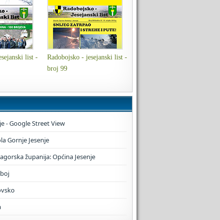
sejanski list -
Radobojsko - jesejanski list -
broj 99
je - Google Street View
a Gornje Jesenje
zagorska županija: Općina Jesenje
boj
ovsko
a