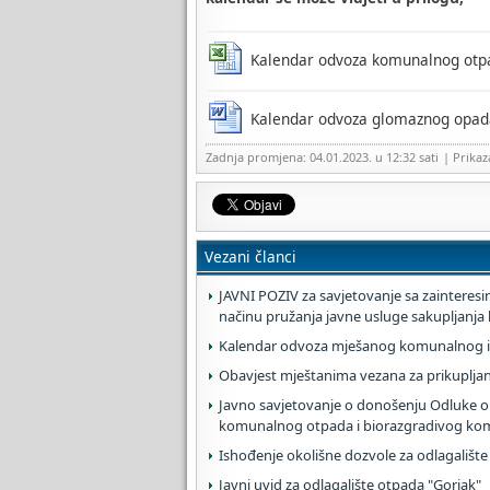
Kalendar odvoza komunalnog otp
Kalendar odvoza glomaznog opad
Zadnja promjena: 04.01.2023. u 12:32 sati
| Prika
Vezani članci
JAVNI POZIV za savjetovanje sa zaintere
načinu pružanja javne usluge sakupljanj
Kalendar odvoza mješanog komunalnog i r
Obavjest mještanima vezana za prikupljan
Javno savjetovanje o donošenju Odluke o 
komunalnog otpada i biorazgradivog kom
Ishođenje okolišne dozvole za odlagališt
Javni uvid za odlagalište otpada "Gorjak"