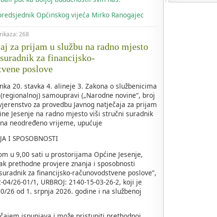
 predsjednik Općinskog vijeća Mirko Ranogajec
prikaza: 268
čaj za prijam u službu na radno mjesto
 suradnik za financijsko-
tvene poslove
nka 20. stavka 4. alineje 3. Zakona o službenicima
 (regionalnoj) samoupravi („Narodne novine“, broj
ovjerenstvo za provedbu Javnog natječaja za prijam
ine Jesenje na radno mjesto viši stručni suradnik
 na neodređeno vrijeme, upućuje
JA I SPOSOBNOSTI
om u 9,00 sati u prostorijama Općine Jesenje,
ak prethodne provjere znanja i sposobnosti
 suradnik za financijsko-računovodstvene poslove”,
04/26-01/1, URBROJ: 2140-15-03-26-2, koji je
/26 od 1. srpnja 2026. godine i na službenoj
čajem ispunjava i može pristupiti prethodnoj