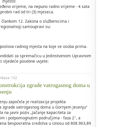
mjesto:
ređeno vrijeme, na nepuno radno vrijeme - 4 sata
probni rad od tri (3) mjeseca.
 s člankom 12. Zakona o službenicima i
regionalnoj) samoupravi su:
 poslova radnog mjesta na koje se osoba prima.
kandidati za spremačicu u Jedinstvenom Upravnom
i sljedeće posebne uvjete:
prikaza: 132
nstrukcija zgrade vatrogasnog doma u
senju
nju započela je realizacija projekta
ja zgrade vatrogasnog doma u Gornjem Jesenju“
la na javni poziv „Jačanje kapaciteta za
kim i potpomognutim područjima - faza 2", a
ena bespovratna sredstva u iznosu od 808.963,89