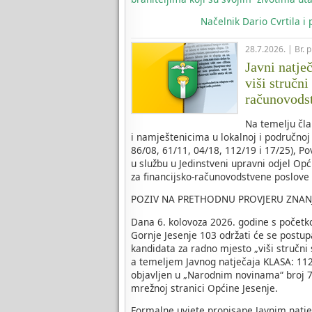
Načelnik
Dario Cvrtila i
28.7.2026. | Br. 
Javni natje
viši stručni
računovods
Na temelju čla
i namještenicima u lokalnoj i područnoj
86/08, 61/11, 04/18, 112/19 i 17/25), P
u službu u Jedinstveni upravni odjel Opć
za financijsko-računovodstvene poslove
POZIV NA PRETHODNU PROVJERU ZNAN
Dana 6. kolovoza 2026. godine s početk
Gornje Jesenje 103 održati će se postup
kandidata za radno mjesto „viši stručni
a temeljem Javnog natječaja KLASA: 112-
objavljen u „Narodnim novinama“ broj 70
mrežnoj stranici Općine Jesenje.
Formalne uvjete propisane Javnim natje