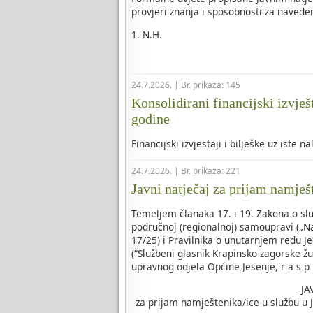
provjeri znanja i sposobnosti za naveden
1. N.H.
24.7.2026. | Br. prikaza: 145
Konsolidirani financijski izvješ
godine
Financijski izvjestaji i bilješke uz iste n
24.7.2026. | Br. prikaza: 221
Javni natječaj za prijam namješ
Temeljem članaka 17. i 19. Zakona o slu
područnoj (regionalnoj) samoupravi („Na
17/25) i Pravilnika o unutarnjem redu J
(“Službeni glasnik Krapinsko-zagorske žu
upravnog odjela Općine Jesenje, r a s p i
JA
za prijam namještenika/ice u službu u 