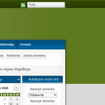
d by
ultimedija
Kontakt
aji
Najčitanije
Zadnja promjena
a najava događanja.
Autobusni vozni red
z 2026
Naselje polaska:
pe
su
ne
31
1
2
Naselje dolaska:
7
8
9