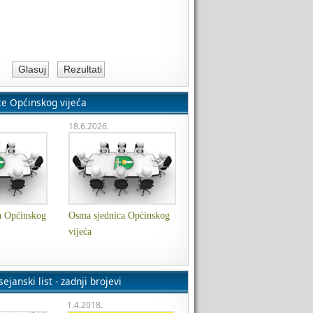
ce Općinskog vijeća
18.6.2026.
a Općinskog
Osma sjednica Općinskog
vijeća
ejanski list - zadnji brojevi
1.4.2018.