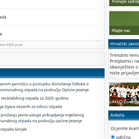
ada
a
Hrvatski zavo
zano 6405 puta
Trenutno nema
Pretplatnici n
obaviješteni o
niste prijavlje
siranom javnošću u postupku donošenja Odluke o
a komunalnog otpada na području Općine Jesenje
eciklabilnog otpada za 2020. godinu
je Izjava vezanih za odvoz otpada
pružanju javne usluge prikupljanja miješanog
Anketa
unalnog otpada na području općine Jesenje
Ocjenite kval
e otpada Gorjak
odlično