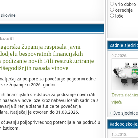
vrlo dobro
osrednje
sirovine
loše
ikaza: 61
Zadnje sjedni
agorska županija raspisala javni
 dodjelu bespovratnih financijskih
9.7.2026.
 podizanje novih i/ili restrukturiranje
višegodišnjih nasada vinove
 natječaj za potpore za povećanje poljoprivredne
ske županije u 2026. godini.
h financijskih sredstava za podizanje novih i/ili
Deveta sjednic
ih nasada vinove loze kroz nabavu loznih sadnica s
vijeća
avanja širenja zlatne žutice te povećanja
dara. Natječaj je otvoren do 31.08.2026.
Sve sjednice
i očuvanju poljoprivrednog potencijala na području
Radobojsko-jes
m žuticom.
1.5.2018.