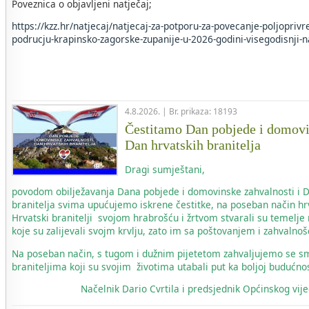
Poveznica o objavljeni natječaj;
https://kzz.hr/natjecaj/natjecaj-za-potporu-za-povecanje-poljopriv
podrucju-krapinsko-zagorske-zupanije-u-2026-godini-visegodisnji-n
4.8.2026. | Br. prikaza: 18193
Čestitamo Dan pobjede i domovi
Dan hrvatskih branitelja
Dragi sumještani,
povodom obilježavanja Dana pobjede i domovinske zahvalnosti i 
branitelja svima upućujemo iskrene čestitke, na poseban način hr
Hrvatski branitelji svojom hrabrošću i žrtvom stvarali su temelje
koje su zalijevali svojm krvlju, zato im sa poštovanjem i zahvaln
Na poseban način, s tugom i dužnim pijetetom zahvaljujemo se s
braniteljima koji su svojim životima utabali put ka boljoj budućnos
Načelnik
Dario Cvrtila i predsjednik Općinskog vi