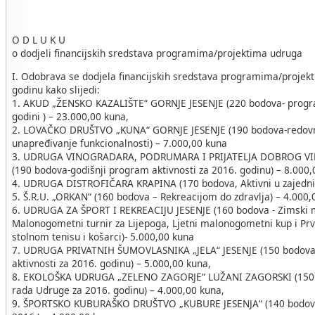
O D L U K U
o dodjeli financijskih sredstava programima/projektima udruga
I. Odobrava se dodjela financijskih sredstava programima/projek
godinu kako slijedi:
1. AKUD „ŽENSKO KAZALIŠTE“ GORNJE JESENJE (220 bodova- prog
godini ) – 23.000,00 kuna,
2. LOVAČKO DRUŠTVO „KUNA“ GORNJE JESENJE (190 bodova-redovno
unapređivanje funkcionalnosti) – 7.000,00 kuna
3. UDRUGA VINOGRADARA, PODRUMARA I PRIJATELJA DOBROG VI
(190 bodova-godišnji program aktivnosti za 2016. godinu) – 8.000
4. UDRUGA DISTROFIČARA KRAPINA (170 bodova, Aktivni u zajednic
5. Š.R.U. „ORKAN“ (160 bodova – Rekreacijom do zdravlja) – 4.000,
6. UDRUGA ZA ŠPORT I REKREACIJU JESENJE (160 bodova - Zimski
Malonogometni turnir za Lijepoga, Ljetni malonogometni kup i Pr
stolnom tenisu i košarci)- 5.000,00 kuna
7. UDRUGA PRIVATNIH ŠUMOVLASNIKA „JELA“ JESENJE (150 bodova 
aktivnosti za 2016. godinu) – 5.000,00 kuna,
8. EKOLOŠKA UDRUGA „ZELENO ZAGORJE“ LUŽANI ZAGORSKI (150
rada Udruge za 2016. godinu) – 4.000,00 kuna,
9. ŠPORTSKO KUBURAŠKO DRUŠTVO „KUBURE JESENJA“ (140 bodova