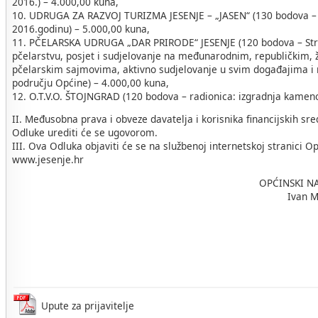
2016.) – 4.000,00 kuna,
10. UDRUGA ZA RAZVOJ TURIZMA JESENJE – „JASEN“ (130 bodova –
2016.godinu) – 5.000,00 kuna,
11. PČELARSKA UDRUGA „DAR PRIRODE“ JESENJE (120 bodova – Str
pčelarstvu, posjet i sudjelovanje na međunarodnim, republičkim, 
pčelarskim sajmovima, aktivno sudjelovanje u svim događajima i
području Općine) – 4.000,00 kuna,
12. O.T.V.O. ŠTOJNGRAD (120 bodova – radionica: izgradnja kameno
II. Međusobna prava i obveze davatelja i korisnika financijskih s
Odluke urediti će se ugovorom.
III. Ova Odluka objaviti će se na službenoj internetskoj stranici O
www.jesenje.hr
OPĆINSKI NAČELN
Ivan Malig
Upute za prijavitelje