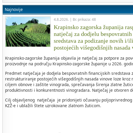
Najnovije
4.8.2026. | Br. prikaza: 48
Krapinsko zagorska županija rasp
natječaj za dodjelu bespovratnih
sredstava za podizanje novih i/il
postojećih višegodišnjih nasada
Krapinsko-zagorske županija objavila je natječaj za potpore za po
proizvodnje na području Krapinsko-zagorske županije u 2026. godin
Predmet natječaja je dodjela bespovratnih financijskih sredstava za
restrukturiranje postojećih višegodišnjih nasada vinove loze kroz 
ciljem obnove i zaštite vinograda, sprečavanja širenja zlatne žuti
produktivnosti i konkurentnosti vinogradara. Natječaj je otvoren 
Cilj objavljenog natječaja je pridonijeti očuvanju poljoprivrednog
KZŽ-e i ublažili štete uzrokovane zlatnom žuticom.