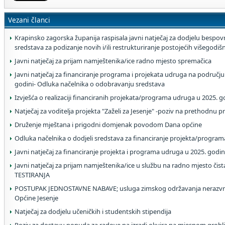
Vezani članci
Krapinsko zagorska županija raspisala javni natječaj za dodjelu bespovr
sredstava za podizanje novih i/ili restrukturiranje postojećih višegodi
Javni natječaj za prijam namještenika/ice radno mjesto spremačica
Javni natječaj za financiranje programa i projekata udruga na području
godini- Odluka načelnika o odobravanju sredstava
Izvješća o realizaciji financiranih projekata/programa udruga u 2025. g
Natječaj za voditelja projekta "Zaželi za Jesenje" -poziv na prethodnu p
Druženje mještana i prigodni domjenak povodom Dana općine
Odluka načelnika o dodjeli sredstava za financiranje projekta/program
Javni natječaj za financiranje projekta i programa udruga u 2025. godin
Javni natječaj za prijam namještenika/ice u službu na radno mjesto čis
TESTIRANJA
POSTUPAK JEDNOSTAVNE NABAVE; usluga zimskog održavanja nerazvrs
Općine Jesenje
Natječaj za dodjelu učeničkih i studentskih stipendija