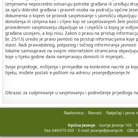
izmjenama neposredno ostvaruju potrebe građana ili uređuju drug
za opću dobrobit građana i pravnih osoba na području općine Jese
dokumenta o kojem se provodi savjetovanje s javnošću objavljuju s
donošenja ili izmjena kao i ciljevi koji se savjetovanjem žele post
provedenom savjetovanju objavljuje se i izvješće iz kojeg je vidljivo
građana usvojeni, a koji nisu. Zakon o pravu na pristup informac
br. 25/13) uredio je pravo javnosti na pristup informacijama koje p
vlasti. Radi pravodobnog, potpunog i točnog informiranja javnosti
lokalne samouprave na svojim internetskim stranicama objavljuju 
koje u tijeku godine dana namjeravaju donositi ili mijenjati..
Svoje prijedloge, mišljenja i primjedbe na konkretne nacrte za koj
tijeku, možete poslati e-poštom na adresu: jesenje@jesenje.hr
Obrazac za sudjelovanje u savjetovanju i podnošenje prijedloga na
Naslovnica
Novosti
Natječaji i javna 
|
|
Općina Jesenje
|
Gornje Jesenje 103
|
T
Fax: 049/375-503
|
E-mail:
jesenje@jesenje.hr
|
OIB: 