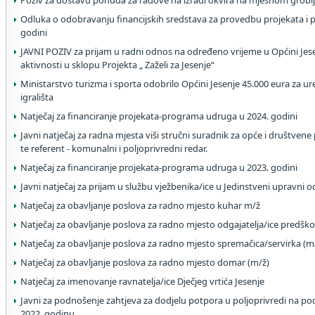
Poziv za dostavu ponuda za radove na izradi okvira na mjesnom grobl
Odluka o odobravanju financijskih sredstava za provedbu projekata i
godini
JAVNI POZIV za prijam u radni odnos na određeno vrijeme u Općini Je
aktivnosti u sklopu Projekta „ Zaželi za Jesenje“
Ministarstvo turizma i sporta odobrilo Općini Jesenje 45.000 eura z
igrališta
Natječaj za financiranje projekata-programa udruga u 2024. godini
Javni natječaj za radna mjesta viši stručni suradnik za opće i društvene 
te referent - komunalni i poljoprivredni redar.
Natječaj za financiranje projekata-programa udruga u 2023. godini
Javni natječaj za prijam u službu vježbenika/ice u Jedinstveni upravni o
Natječaj za obavljanje poslova za radno mjesto kuhar m/ž
Natječaj za obavljanje poslova za radno mjesto odgajatelja/ice predško
Natječaj za obavljanje poslova za radno mjesto spremačica/servirka (m
Natječaj za obavljanje poslova za radno mjesto domar (m/ž)
Natječaj za imenovanje ravnatelja/ice Dječjeg vrtića Jesenje
Javni za podnošenje zahtjeva za dodjelu potpora u poljoprivredi na po
2022. godinu