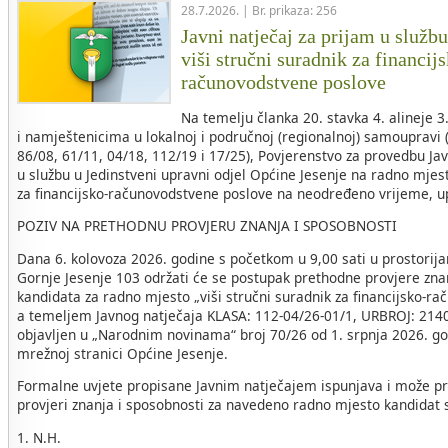
28.7.2026. | Br. prikaza: 256
Javni natječaj za prijam u služb
viši stručni suradnik za financij
računovodstvene poslove
Na temelju članka 20. stavka 4. alineje 
i namještenicima u lokalnoj i područnoj (regionalnoj) samoupravi 
86/08, 61/11, 04/18, 112/19 i 17/25), Povjerenstvo za provedbu Ja
u službu u Jedinstveni upravni odjel Općine Jesenje na radno mjest
za financijsko-računovodstvene poslove na neodređeno vrijeme, u
POZIV NA PRETHODNU PROVJERU ZNANJA I SPOSOBNOSTI
Dana 6. kolovoza 2026. godine s početkom u 9,00 sati u prostorij
Gornje Jesenje 103 održati će se postupak prethodne provjere zna
kandidata za radno mjesto „viši stručni suradnik za financijsko-r
a temeljem Javnog natječaja KLASA: 112-04/26-01/1, URBROJ: 2140-
objavljen u „Narodnim novinama“ broj 70/26 od 1. srpnja 2026. go
mrežnoj stranici Općine Jesenje.
Formalne uvjete propisane Javnim natječajem ispunjava i može pri
provjeri znanja i sposobnosti za navedeno radno mjesto kandidat sl
1. N.H.