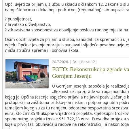
Opći uvjeti za prijam u službu u skladu s člankom 12. Zakona o sl
namještenicima u lokalnoj i područnoj (regionalnoj) samoupravi s
? punoljetnost,
? hrvatsko državljanstvo,
? zdravstvena sposobnost za obavljanje poslova radnog mjesta na
Osim općih uvjeta za prijam u službu, kandidati za spremačicu 
odjelu Općine Jesenje moraju ispunjavati sljedeće posebne uvjete
? niža stručna sprema ili osnovna škola.
20.7.2026. | Br. prikaza: 121
FOTO: Rekonstrukcija zgrade v
Gornjem Jesenju
U Gornjem Jesenju započela je realizacij
„Rekonstrukcija zgrade vatrogasnog dom
kojeg je Općina Jesenje uspješno prijavila na javni poziv „Jačanje 
protupožarnu zaštitu na brdsko-planinskim i potpomognutim područ
temeljem kojeg su za tu namjenu odobrena bespovratna sredstva 
eura, što čini 85 % ukupne vrijednosti projekta. Cjelokupni troškovi
spomenutog projekta iznose 951.722,23 eura. Provedba projekta s
koje u prvoj fazi obuhvaćaju radove na rekonstrukciji a nakon tog