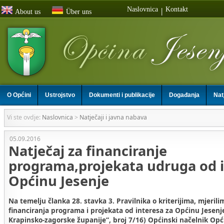
Naslovnica
Kontakt
|
About us
Über uns
O Općini
Ustrojstvo
Dokumenti i publikacije
Događanja
Nat
Vi ste ovdje:
Naslovnica
>
Natječaji i javna nabava
05.09.2016
Natječaj za financiranje
programa,projekata udruga od i
Općinu Jesenje
Na temelju članka 28. stavka 3. Pravilnika o kriterijima, mjeril
financiranja programa i projekata od interesa za Općinu Jesenj
Krapinsko-zagorske županije“, broj 7/16) Općinski načelnik Opć