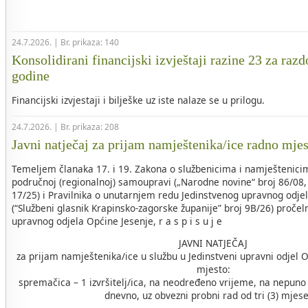
24.7.2026. | Br. prikaza: 140
Konsolidirani financijski izvještaji razine 23 za razd
godine
Financijski izvjestaji i bilješke uz iste nalaze se u prilogu.
24.7.2026. | Br. prikaza: 208
Javni natječaj za prijam namještenika/ice radno mje
Temeljem članaka 17. i 19. Zakona o službenicima i namještenicim
područnoj (regionalnoj) samoupravi („Narodne novine“ broj 86/08, 
17/25) i Pravilnika o unutarnjem redu Jedinstvenog upravnog odje
(“Službeni glasnik Krapinsko-zagorske županije” broj 9B/26) pročel
upravnog odjela Općine Jesenje, r a s p i s u j e
JAVNI NATJEČAJ
za prijam namještenika/ice u službu u Jedinstveni upravni odjel 
mjesto:
spremačica – 1 izvršitelj/ica, na neodređeno vrijeme, na nepuno
dnevno, uz obvezni probni rad od tri (3) mjes