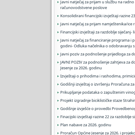
Javni natječaj za prijam u službu na radno 
računovodstvene poslove
Konsolidirani financijski izvještaji razine 2
Javni natječaj za prijam namještenika/ice
Financijski izvještaji za razdoblje siječanj- 
Javni natječaj za financiranje programa i
godini- Odluka načelnika o odobravanju 
Javni poziv za podnošenje prijedloga za d
JAVNI POZIV za podnošenje zahtjeva za do
Jesenje za 2026. godinu
Izvještaji o prihodima i rashodima, primici
Godišnji izvještaj o izvršenju Proračuna z
Prikupljanje podataka o zapuštenim vin
Projekt izgradnje biciklističke staze Strahin
Godišnje izvješće o provedbi Provedbeno
Finacijski izvještaji razine 22 za razdoblje 
Plan nabave za 2026. godinu
Proračun Općine Jesenje za 2026. i projekc