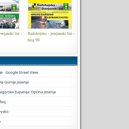
sejanski list -
Radobojsko - jesejanski list -
broj 99
je - Google Street View
a Gornje Jesenje
zagorska županija: Općina Jesenje
boj
ovsko
a