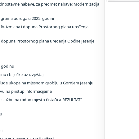
ostavne nabave, za predmet nabave: Modernizacija
programa udruga u 2025. godini
IV. izmjena i dopuna Prostornog plana uređenja
i dopuna Prostornog plana uređenja Općine Jesenje
. godinu
nu i bilješke uz izvještaj
sluge ukopa na mjesnom groblju u Gornjem Jesenju
avu na pristup informacijama
 u službu na radno mjesto čistačica-REZULTATI
nu
ni