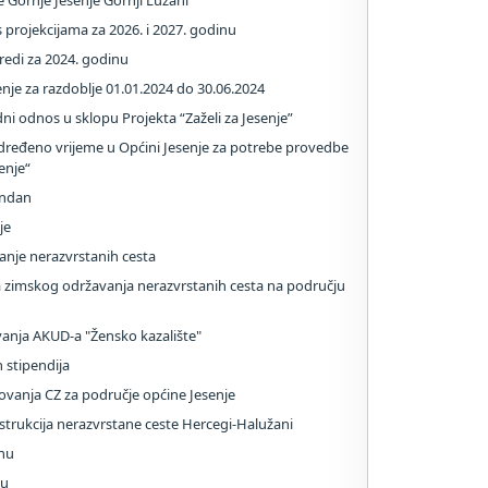
 Gornje Jesenje Gornji Lužani
 projekcijama za 2026. i 2027. godinu
redi za 2024. godinu
nje za razdoblje 01.01.2024 do 30.06.2024
dni odnos u sklopu Projekta “Zaželi za Jesenje”
dređeno vrijeme u Općini Jesenje za potrebe provedbe
enje“
endan
je
je nerazvrstanih cesta
imskog održavanja nerazvrstanih cesta na području
vanja AKUD-a "Žensko kazalište"
 stipendija
elovanja CZ za područje općine Jesenje
ukcija nerazvrstane ceste Hercegi-Halužani
inu
nu