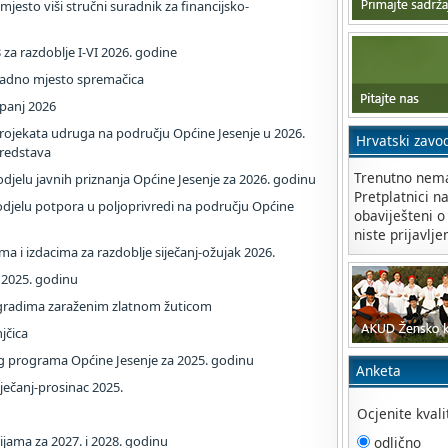
mjesto viši stručni suradnik za financijsko-
3 za razdoblje I-VI 2026. godine
 radno mjesto spremačica
lipanj 2026
 projekata udruga na području Općine Jesenje u 2026.
Hrvatski zavo
sredstava
Trenutno nema
odjelu javnih priznanja Općine Jesenje za 2026. godinu
Pretplatnici n
djelu potpora u poljoprivredi na području Općine
obaviješteni o
niste prijavlje
ma i izdacima za razdoblje siječanj-ožujak 2026.
a 2025. godinu
ogradima zaraženim zlatnom žuticom
jčica
g programa Općine Jesenje za 2025. godinu
Anketa
siječanj-prosinac 2025.
Ocjenite kval
ijama za 2027. i 2028. godinu
odlično