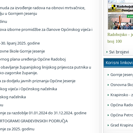
nuda za izvođenje radova na obnovi mrtvačnice,
lju u Gornjem Jesenju
dinu
ova izborne promidžbe za članove Općinskog vijeća i
Radobojsko - je
broj 100
j-30. lipanj 2025. godine
ovne škole Gornje Jesenje
Svi brojevi
tornog plana uređenja Općine Radoboj
Korisni linkovi
obavljanje županijskog linijskog prijevoza putnika u
o-zagorske županije.
Gornje Jesen
a za dodjelu javnih priznanja Općine Jesenje
Osnovna škol
skog vijeća i Općinskog načelnika
Krapinsko - 
nskog načelnika
nu
Općina Rado
enje za razdoblje 01.01.2024 do 31.12.2024. godine
Općina Petr
KARTOGRAMI GRAĐEVINSKIH PODRUČJA
Grad Krapin
enje za 2025. godinu