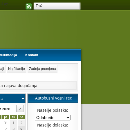
d by
ultimedija
Kontakt
aji
Najčitanije
Zadnja promjena
a najava događanja.
Autobusni vozni red
z 2026
Naselje polaska:
pe
su
ne
31
1
2
Naselje dolaska:
7
8
9