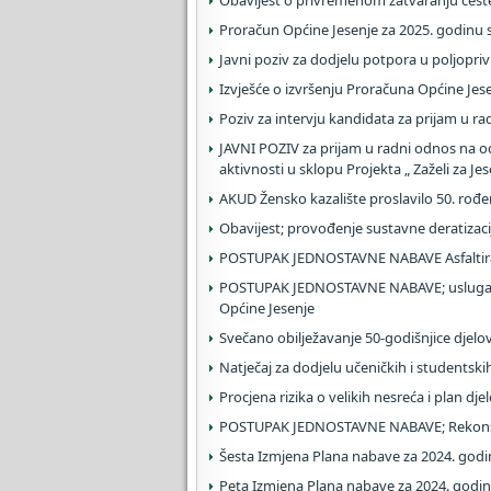
Obavijest o privremenom zatvaranju ceste
Proračun Općine Jesenje za 2025. godinu s
Javni poziv za dodjelu potpora u poljopriv
Izvješće o izvršenju Proračuna Općine Jese
Poziv za intervju kandidata za prijam u ra
JAVNI POZIV za prijam u radni odnos na o
aktivnosti u sklopu Projekta „ Zaželi za Jes
AKUD Žensko kazalište proslavilo 50. rođ
Obavijest; provođenje sustavne deratizaci
POSTUPAK JEDNOSTAVNE NABAVE Asfaltiran
POSTUPAK JEDNOSTAVNE NABAVE; usluga z
Općine Jesenje
Svečano obilježavanje 50-godišnjice djelo
Natječaj za dodjelu učeničkih i studentskih
Procjena rizika o velikih nesreća i plan dj
POSTUPAK JEDNOSTAVNE NABAVE; Rekonstr
Šesta Izmjena Plana nabave za 2024. god
Peta Izmjena Plana nabave za 2024. godi