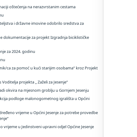
aciji oštećenja na nerazvrstanim cestama
nu
eljstva i državne imovine odobrilo sredstva za
 dokumentacije za projekt Izgradnja biciklističke
nje za 2024. godinu
inu
dnik/ca za pomoć u kući starijim osobama“ kroz Projekt
 Voditelja projekta „ Zaželi za Jesenje“
adi okvira na mjesnom groblju u Gornjem Jesenju
ija podloge malonogometnog igrališta u Općini
dređeno vrijeme u Općini Jesenje za potrebe provedbe
enje“
 vrijeme u Jedinstveni upravni odjel Općine Jesenje