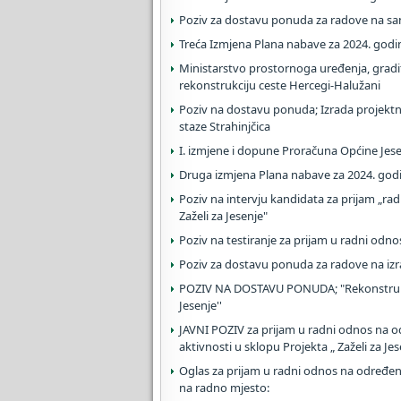
Poziv za dostavu ponuda za radove na san
Treća Izmjena Plana nabave za 2024. godi
Ministarstvo prostornoga uređenja, gradit
rekonstrukciju ceste Hercegi-Halužani
Poziv na dostavu ponuda; Izrada projektne
staze Strahinjčica
I. izmjene i dopune Proračuna Općine Jese
Druga izmjena Plana nabave za 2024. god
Poziv na intervju kandidata za prijam „ra
Zaželi za Jesenje"
Poziv na testiranje za prijam u radni odnos
Poziv za dostavu ponuda za radove na izr
POZIV NA DOSTAVU PONUDA; "Rekonstrukc
Jesenje''
JAVNI POZIV za prijam u radni odnos na o
aktivnosti u sklopu Projekta „ Zaželi za Jes
Oglas za prijam u radni odnos na određeno
na radno mjesto: