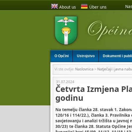
Nas
About us
Über uns
O Općini
Ustrojstvo
Dokumenti i publ
Vi ste ovdje:
Naslovnica
>
Natječaji i javna nab
31.07.2024
Četvrta Izmjena Pl
godinu
Na temelju članka 28. stavak 1. Zakon
120/16 i 114/22.), članka 3. Pravilni
savjetovanju i analizi tržišta u javnoj
30/23) te članka 28. Statuta Općine Je
županije" broj 15/09, 11/13, 11/18 i 1