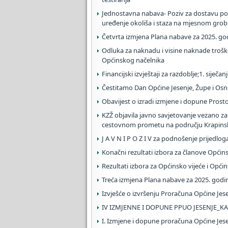
Jednostavna nabava- Poziv za dostavu po
uređenje okoliša i staza na mjesnom grob
Četvrta izmjena Plana nabave za 2025. go
Odluka za naknadu i visine naknade trošk
Općinskog načelnika
Financijski izvještaji za razdoblje;1. siječan
Čestitamo Dan Općine Jesenje, Župe i Osn
Obavijest o izradi izmjene i dopune Pros
KZŽ objavila javno savjetovanje vezano za 
cestovnom prometu na području Krapinsk
J A V N I P O Z I V za podnošenje prijedlog
Konačni rezultati izbora za članove Općin
Rezultati izbora za Općinsko vijeće i Opći
Treća izmjena Plana nabave za 2025. godi
Izvješće o izvršenju Proračuna Općine Jes
IV IZMJENNE I DOPUNE PPUO JESENJE_
I. Izmjene i dopune proračuna Općine Jes