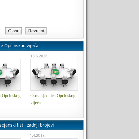
ce Općinskog vijeća
18.6.2026.
a Općinskog
Osma sjednica Općinskog
vijeća
ejanski list - zadnji brojevi
1.4.2018.