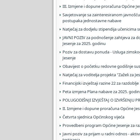
III. Izmjene i dopune proračuna Općine Je
Savjetovanje sa zainteresiranom javnošću
postupaka jednostavne nabave
Natječaj za dodjelu stipendija učenicima 
JAVNI POZIV za podnošenje zahtjeva za do
Jesenje za 2025. godinu
Poziv za dostavu ponuda - Usluga zimsko
Jesenje
Obavijest o početku redovne godišnje sus
Natječaj za voditelja projekta "Zaželi za 
Financijski izvještaji razine 22 za razdoblje
Peta izmjena Plana nabave za 2025. godi
POLUGODIŠNJI IZVJEŠTAJ O IZVRŠENJU PR
II. Izmjene i dopune proračuna Općine Jes
Četvrta sjednica Općinskog vijeća
Provedbeni program Općine Jesenje za raz
Javni poziv za prijam u radni odnos - aktivn
testiranja