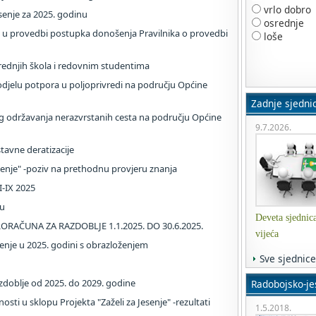
vrlo dobro
senje za 2025. godinu
osrednje
 u provedbi postupka donošenja Pravilnika o provedbi
loše
srednjih škola i redovnim studentima
djelu potpora u poljoprivredi na području Općine
Zadnje sjedni
g održavanja nerazvrstanih cesta na području Općine
9.7.2026.
tavne deratizacije
Jesenje" -poziv na prethodnu provjeru znanja
 I-IX 2025
nu
Deveta sjednic
ORAČUNA ZA RAZDOBLJE 1.1.2025. DO 30.6.2025.
vijeća
enje u 2025. godini s obrazloženjem
Sve sjednice
doblje od 2025. do 2029. godine
Radobojsko-jes
osti u sklopu Projekta "Zaželi za Jesenje" -rezultati
1.5.2018.