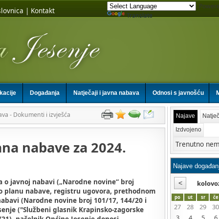
Powere
lovnica
|
Kontakt
Translate
ikacije
Događanja
Natječaji i javna nabava
Odnosi s javnošću
M
ava - Dokumenti i izvješća
Najave
Natječ
Izdvojeno
ana nabave za 2024.
Trenutno nem
a o javnoj nabavi („Narodne novine“ broj
kolovo
ka o planu nabave, registru ugovora, prethodnom
po
ut
sr
če
 nabavi (Narodne novine broj 101/17, 144/20 i
27
28
29
30
senje ("Službeni glasnik Krapinsko-zagorske
3
4
5
6
3/21), načelnik Općine Jesenje donosi