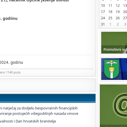
10
11
12
13
17
18
19
20
24
25
26
27
. godiinu
31
1
2
3
2024. godinu
zano 1140 puta
i natječaj za dodjelu bespovratnih financijskih
turiranje postojećih višegodišnjih nasada vinove
lnosti i Dan hrvatskih branitelja