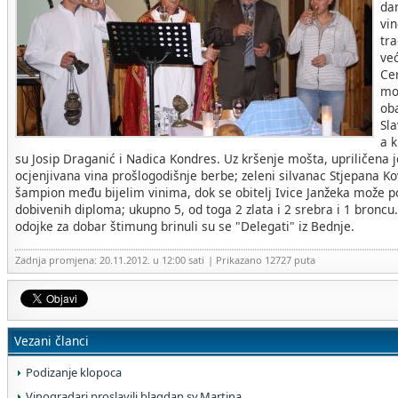
da
vin
tra
već
Ce
mo
oba
Sla
a k
su Josip Draganić i Nadica Kondres. Uz kršenje mošta, upriličena 
ocjenjivana vina prošlogodišnje berbe; zeleni silvanac Stjepana K
šampion među bijelim vinima, dok se obitelj Ivice Janžeka može po
dobivenih diploma; ukupno 5, od toga 2 zlata i 2 srebra i 1 broncu. 
odojke za dobar štimung brinuli su se "Delegati" iz Bednje.
Zadnja promjena: 20.11.2012. u 12:00 sati
| Prikazano 12727 puta
Vezani članci
Podizanje klopoca
Vinogradari proslavili blagdan sv.Martina