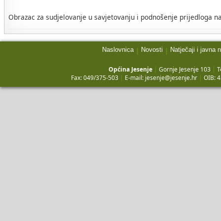
Obrazac za sudjelovanje u savjetovanju i podnošenje prijedloga na
Naslovnica
Novosti
Natječaji i javna 
|
|
Općina Jesenje
|
Gornje Jesenje 103
|
T
Fax: 049/375-503
|
E-mail:
jesenje@jesenje.hr
|
OIB: 