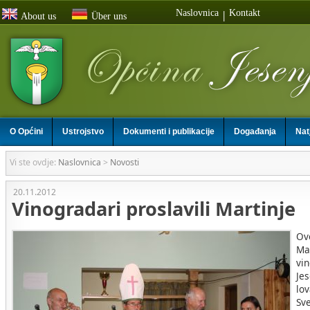
Naslovnica
Kontakt
|
About us
Über uns
O Općini
Ustrojstvo
Dokumenti i publikacije
Događanja
Nat
Vi ste ovdje:
Naslovnica
>
Novosti
20.11.2012
Vinogradari proslavili Martinje
Ov
Ma
vin
Jes
lo
Sv