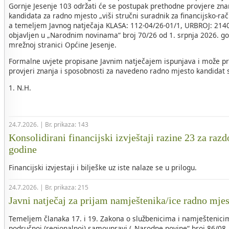
Gornje Jesenje 103 održati će se postupak prethodne provjere zna
kandidata za radno mjesto „viši stručni suradnik za financijsko-r
a temeljem Javnog natječaja KLASA: 112-04/26-01/1, URBROJ: 2140-
objavljen u „Narodnim novinama“ broj 70/26 od 1. srpnja 2026. go
mrežnoj stranici Općine Jesenje.
Formalne uvjete propisane Javnim natječajem ispunjava i može pri
provjeri znanja i sposobnosti za navedeno radno mjesto kandidat sl
1. N.H.
24.7.2026. | Br. prikaza: 143
Konsolidirani financijski izvještaji razine 23 za razd
godine
Financijski izvjestaji i bilješke uz iste nalaze se u prilogu.
24.7.2026. | Br. prikaza: 215
Javni natječaj za prijam namještenika/ice radno mje
Temeljem članaka 17. i 19. Zakona o službenicima i namještenicim
područnoj (regionalnoj) samoupravi („Narodne novine“ broj 86/08, 