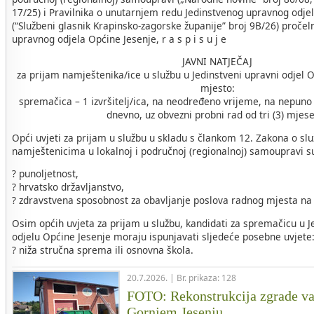
17/25) i Pravilnika o unutarnjem redu Jedinstvenog upravnog odje
(“Službeni glasnik Krapinsko-zagorske županije” broj 9B/26) pročel
upravnog odjela Općine Jesenje, r a s p i s u j e
JAVNI NATJEČAJ
za prijam namještenika/ice u službu u Jedinstveni upravni odjel 
mjesto:
spremačica – 1 izvršitelj/ica, na neodređeno vrijeme, na nepuno
dnevno, uz obvezni probni rad od tri (3) mjes
Opći uvjeti za prijam u službu u skladu s člankom 12. Zakona o sl
namještenicima u lokalnoj i područnoj (regionalnoj) samoupravi s
? punoljetnost,
? hrvatsko državljanstvo,
? zdravstvena sposobnost za obavljanje poslova radnog mjesta na
Osim općih uvjeta za prijam u službu, kandidati za spremačicu 
odjelu Općine Jesenje moraju ispunjavati sljedeće posebne uvjete
? niža stručna sprema ili osnovna škola.
20.7.2026. | Br. prikaza: 128
FOTO: Rekonstrukcija zgrade v
Gornjem Jesenju