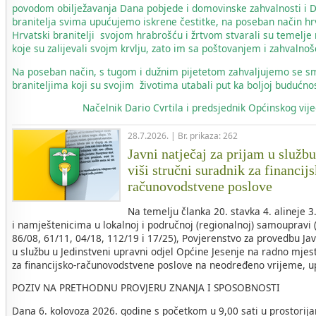
povodom obilježavanja Dana pobjede i domovinske zahvalnosti i 
branitelja svima upućujemo iskrene čestitke, na poseban način hr
Hrvatski branitelji svojom hrabrošću i žrtvom stvarali su temelje
koje su zalijevali svojm krvlju, zato im sa poštovanjem i zahvaln
Na poseban način, s tugom i dužnim pijetetom zahvaljujemo se s
braniteljima koji su svojim životima utabali put ka boljoj budućnos
Načelnik
Dario Cvrtila i predsjednik Općinskog vi
28.7.2026. | Br. prikaza: 262
Javni natječaj za prijam u služb
viši stručni suradnik za financij
računovodstvene poslove
Na temelju članka 20. stavka 4. alineje 
i namještenicima u lokalnoj i područnoj (regionalnoj) samoupravi 
86/08, 61/11, 04/18, 112/19 i 17/25), Povjerenstvo za provedbu Ja
u službu u Jedinstveni upravni odjel Općine Jesenje na radno mjest
za financijsko-računovodstvene poslove na neodređeno vrijeme, u
POZIV NA PRETHODNU PROVJERU ZNANJA I SPOSOBNOSTI
Dana 6. kolovoza 2026. godine s početkom u 9,00 sati u prostorij