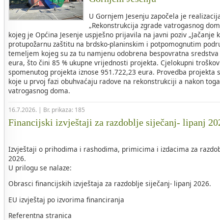
U Gornjem Jesenju započela je realizacij
„Rekonstrukcija zgrade vatrogasnog dom
kojeg je Općina Jesenje uspješno prijavila na javni poziv „Jačanje 
protupožarnu zaštitu na brdsko-planinskim i potpomognutim područ
temeljem kojeg su za tu namjenu odobrena bespovratna sredstva 
eura, što čini 85 % ukupne vrijednosti projekta. Cjelokupni troškovi
spomenutog projekta iznose 951.722,23 eura. Provedba projekta s
koje u prvoj fazi obuhvaćaju radove na rekonstrukciji a nakon tog
vatrogasnog doma.
16.7.2026. | Br. prikaza: 185
Financijski izvještaji za razdoblje siječanj- lipanj 2
Izvještaji o prihodima i rashodima, primicima i izdacima za razdob
2026.
U prilogu se nalaze:
Obrasci financijskih izvještaja za razdoblje siječanj- lipanj 2026.
EU izvještaj po izvorima financiranja
Referentna stranica