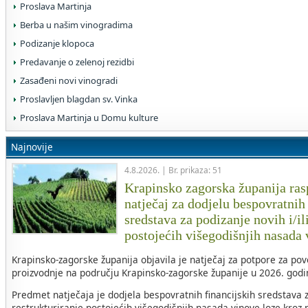
Proslava Martinja
Berba u našim vinogradima
Podizanje klopoca
Predavanje o zelenoj rezidbi
Zasađeni novi vinogradi
Proslavljen blagdan sv. Vinka
Proslava Martinja u Domu kulture
Najnovije
4.8.2026. | Br. prikaza: 51
Krapinsko zagorska županija rasp
natječaj za dodjelu bespovratnih
sredstava za podizanje novih i/il
postojećih višegodišnjih nasada
Krapinsko-zagorske županija objavila je natječaj za potpore za po
proizvodnje na području Krapinsko-zagorske županije u 2026. godin
Predmet natječaja je dodjela bespovratnih financijskih sredstava za
restrukturiranje postojećih višegodišnjih nasada vinove loze kroz 