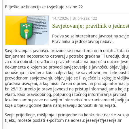
Bilješke uz financijske izvještaje razine 22
14.7.2026. | Br. prikaza: 122
Savjetovanje; pravilnik o jednos
Poziva se zainteresirana javnost na savje
Pravilnika o jednostavnoj nabavi.
Savjetovanja s javnošću provode se o nacrtima onih općih akata č
izmjenama neposredno ostvaruju potrebe građana ili uređuju drug
za opću dobrobit građana i pravnih osoba na području općine Jese
dokumenta o kojem se provodi savjetovanje s javnošću objavljuju s
donošenja ili izmjena kao i ciljevi koji se savjetovanjem žele post
provedenom savjetovanju objavljuje se i izvješće iz kojeg je vidljivo
građana usvojeni, a koji nisu. Zakon o pravu na pristup informac
br. 25/13) uredio je pravo javnosti na pristup informacijama koje p
vlasti. Radi pravodobnog, potpunog i točnog informiranja javnosti
lokalne samouprave na svojim internetskim stranicama objavljuju 
koje u tijeku godine dana namjeravaju donositi ili mijenjati..
Svoje prijedloge, mišljenja i primjedbe na konkretne nacrte za koj
tijeku, možete poslati e-poštom na adresu: jesenje@jesenje.hr