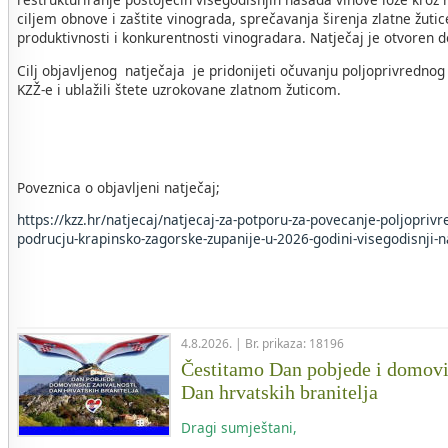
ciljem obnove i zaštite vinograda, sprečavanja širenja zlatne žuti
produktivnosti i konkurentnosti vinogradara. Natječaj je otvoren 
Cilj objavljenog natječaja je pridonijeti očuvanju poljoprivrednog
KZŽ-e i ublažili štete uzrokovane zlatnom žuticom.
Poveznica o objavljeni natječaj;
https://kzz.hr/natjecaj/natjecaj-za-potporu-za-povecanje-poljopriv
podrucju-krapinsko-zagorske-zupanije-u-2026-godini-visegodisnji-n
4.8.2026. | Br. prikaza: 18196
Čestitamo Dan pobjede i domovi
Dan hrvatskih branitelja
Dragi sumještani,