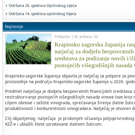
Održana 26. sjednica Općinskog vijeća
Održana 14. sjednica općinskog Vijeća
Najnovije
Prekjučer | Br. prikaza: 30
Krapinsko zagorska županija rasp
natječaj za dodjelu bespovratnih
sredstava za podizanje novih i/il
postojećih višegodišnjih nasada
Krapinsko-zagorske županija objavila je natječaj za potpore za po
proizvodnje na području Krapinsko-zagorske županije u 2026. godin
Predmet natječaja je dodjela bespovratnih financijskih sredstava za
restrukturiranje postojećih višegodišnjih nasada vinove loze kroz 
ciljem obnove i zaštite vinograda, sprečavanja širenja zlatne žuti
produktivnosti i konkurentnosti vinogradara. Natječaj je otvoren 
Cilj objavljenog natječaja je pridonijeti očuvanju poljoprivrednog
KZŽ-e i ublažili štete uzrokovane zlatnom žuticom.