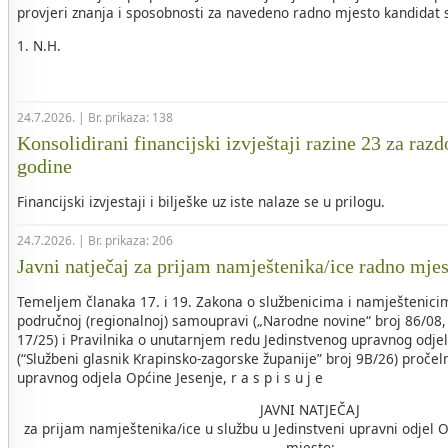
provjeri znanja i sposobnosti za navedeno radno mjesto kandidat sl
1. N.H.
24.7.2026. | Br. prikaza: 138
Konsolidirani financijski izvještaji razine 23 za razd
godine
Financijski izvjestaji i bilješke uz iste nalaze se u prilogu.
24.7.2026. | Br. prikaza: 206
Javni natječaj za prijam namještenika/ice radno mje
Temeljem članaka 17. i 19. Zakona o službenicima i namještenicim
područnoj (regionalnoj) samoupravi („Narodne novine“ broj 86/08, 
17/25) i Pravilnika o unutarnjem redu Jedinstvenog upravnog odje
(“Službeni glasnik Krapinsko-zagorske županije” broj 9B/26) pročel
upravnog odjela Općine Jesenje, r a s p i s u j e
JAVNI NATJEČAJ
za prijam namještenika/ice u službu u Jedinstveni upravni odjel 
mjesto: