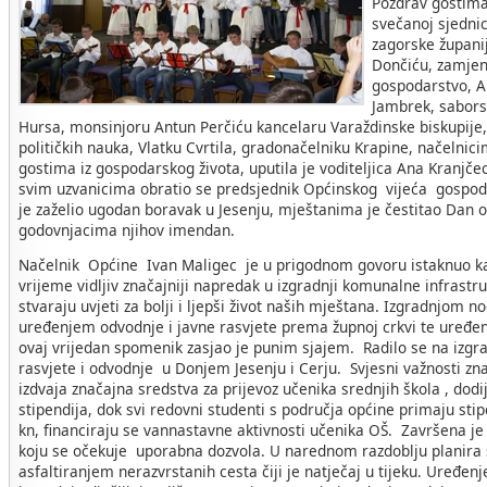
Pozdrav gostima 
svečanoj sjedni
zagorske županij
Dončiću, zamjen
gospodarstvo, A
Jambrek, sabors
Hursa, monsinjoru Antun Perčiću kancelaru Varaždinske biskupije,
političkih nauka, Vlatku Cvrtila, gradonačelniku Krapine, načelnic
gostima iz gospodarskog života, uputila je voditeljica Ana Kranjč
svim uzvanicima obratio se predsjednik Općinskog vijeća gospodi
je zaželio ugodan boravak u Jesenju, mještanima je čestitao Dan o
godovnjacima njihov imendan.
Načelnik Općine Ivan Maligec je u prigodnom govoru istaknuo ka
vrijeme vidljiv značajniji napredak u izgradnji komunalne infrastr
stvaraju uvjeti za bolji i ljepši život naših mještana. Izgradnjom n
uređenjem odvodnje i javne rasvjete prema župnoj crkvi te uređen
ovaj vrijedan spomenik zasjao je punim sjajem. Radilo se na izgr
rasvjete i odvodnje u Donjem Jesenju i Cerju. Svjesni važnosti zna
izdvaja značajna sredstva za prijevoz učenika srednjih škola , dodi
stipendija, dok svi redovni studenti s područja općine primaju sti
kn, financiraju se vannastavne aktivnosti učenika OŠ. Završena je
koju se očekuje uporabna dozvola. U narednom razdoblju planira s
asfaltiranjem nerazvrstanih cesta čiji je natječaj u tijeku. Uređenj