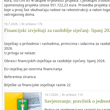
eura, što čini 85 % ukupne vrijednosti projekta. Cjelokupni troškovi
spomenutog projekta iznose 951.722,23 eura. Provedba projekta s
koje u prvoj fazi obuhvaćaju radove na rekonstrukciji a nakon tog
vatrogasnog doma.
16.7.2026. | Br. prikaza: 176
Financijski izvještaji za razdoblje siječanj- lipanj 2
Izvještaji o prihodima i rashodima, primicima i izdacima za razdob
2026.
U prilogu se nalaze:
Obrasci financijskih izvještaja za razdoblje siječanj- lipanj 2026.
EU izvještaj po izvorima financiranja
Referentna stranica
Bilješke uz financijske izvještaje razine 22
14.7.2026. | Br. prikaza: 116
Savjetovanje; pravilnik o jednos
Poziva se zainteresirana javnost na savje