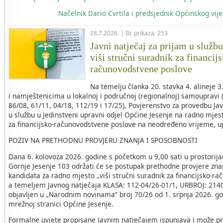
Načelnik
Dario Cvrtila i predsjednik Općinskog vi
28.7.2026. | Br. prikaza: 253
Javni natječaj za prijam u služb
viši stručni suradnik za financij
računovodstvene poslove
Na temelju članka 20. stavka 4. alineje 
i namještenicima u lokalnoj i područnoj (regionalnoj) samoupravi 
86/08, 61/11, 04/18, 112/19 i 17/25), Povjerenstvo za provedbu Ja
u službu u Jedinstveni upravni odjel Općine Jesenje na radno mjest
za financijsko-računovodstvene poslove na neodređeno vrijeme, u
POZIV NA PRETHODNU PROVJERU ZNANJA I SPOSOBNOSTI
Dana 6. kolovoza 2026. godine s početkom u 9,00 sati u prostorij
Gornje Jesenje 103 održati će se postupak prethodne provjere zna
kandidata za radno mjesto „viši stručni suradnik za financijsko-r
a temeljem Javnog natječaja KLASA: 112-04/26-01/1, URBROJ: 2140-
objavljen u „Narodnim novinama“ broj 70/26 od 1. srpnja 2026. go
mrežnoj stranici Općine Jesenje.
Formalne uvjete propisane Javnim natječajem ispunjava i može pri