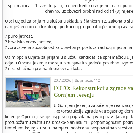
spremačica – 1 izvršitelj/ica, na neodređeno vrijeme, na nepuno
dnevno, uz obvezni probni rad od tri (3) mjes
Opći uvjeti za prijam u službu u skladu s člankom 12. Zakona o sl
namještenicima u lokalnoj i područnoj (regionalnoj) samoupravi s
? punoljetnost,
? hrvatsko državljanstvo,
? zdravstvena sposobnost za obavljanje poslova radnog mjesta na
Osim općih uvjeta za prijam u službu, kandidati za spremačicu 
odjelu Općine Jesenje moraju ispunjavati sljedeće posebne uvjete
? niža stručna sprema ili osnovna škola.
20.7.2026. | Br. prikaza: 112
FOTO: Rekonstrukcija zgrade v
Gornjem Jesenju
U Gornjem Jesenju započela je realizacij
„Rekonstrukcija zgrade vatrogasnog dom
kojeg je Općina Jesenje uspješno prijavila na javni poziv „Jačanje 
protupožarnu zaštitu na brdsko-planinskim i potpomognutim područ
temeljem kojeg su za tu namjenu odobrena bespovratna sredstva 