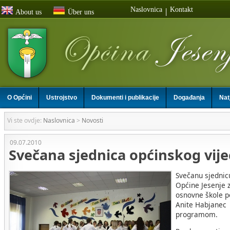
Naslovnica
Kontakt
|
About us
Über uns
O Općini
Ustrojstvo
Dokumenti i publikacije
Događanja
Nat
Vi ste ovdje:
Naslovnica
>
Novosti
09.07.2010
Svečana sjednica općinskog vije
Svečanu sjednic
Općine Jesenje 
osnovne škole p
Anite Habjanec
programom.