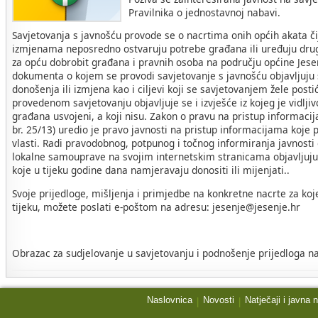
Pravilnika o jednostavnoj nabavi.
Savjetovanja s javnošću provode se o nacrtima onih općih akata č
izmjenama neposredno ostvaruju potrebe građana ili uređuju drug
za opću dobrobit građana i pravnih osoba na području općine Jese
dokumenta o kojem se provodi savjetovanje s javnošću objavljuju s
donošenja ili izmjena kao i ciljevi koji se savjetovanjem žele post
provedenom savjetovanju objavljuje se i izvješće iz kojeg je vidljivo
građana usvojeni, a koji nisu. Zakon o pravu na pristup informac
br. 25/13) uredio je pravo javnosti na pristup informacijama koje p
vlasti. Radi pravodobnog, potpunog i točnog informiranja javnosti
lokalne samouprave na svojim internetskim stranicama objavljuju 
koje u tijeku godine dana namjeravaju donositi ili mijenjati..
Svoje prijedloge, mišljenja i primjedbe na konkretne nacrte za koj
tijeku, možete poslati e-poštom na adresu: jesenje@jesenje.hr
Obrazac za sudjelovanje u savjetovanju i podnošenje prijedloga na
Naslovnica
Novosti
Natječaji i javna 
|
|