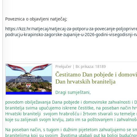
Poveznica o objavljeni natječaj;
https://kzz.hr/natjecaj/natjecaj-za-potporu-za-povecanje-poljopriv
podrucju-krapinsko-zagorske-zupanije-u-2026-godini-visegodisnji-n
Prekjučer | Br. prikaza: 18189
Čestitamo Dan pobjede i domovi
Dan hrvatskih branitelja
Dragi sumještani,
povodom obilježavanja Dana pobjede i domovinske zahvalnosti i 
branitelja svima upućujemo iskrene čestitke, na poseban način hr
Hrvatski branitelji svojom hrabrošću i žrtvom stvarali su temelje
koje su zalijevali svojm krvlju, zato im sa poštovanjem i zahvaln
Na poseban način, s tugom i dužnim pijetetom zahvaljujemo se s
braniteljima koji su svojim životima utabali put ka boljoj budućnos