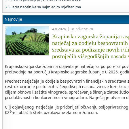
Susret načelnika sa najmlađim mještanima
Najnovije
4.8.2026. | Br. prikaza: 78
Krapinsko zagorska županija rasp
natječaj za dodjelu bespovratnih
sredstava za podizanje novih i/il
postojećih višegodišnjih nasada
Krapinsko-zagorske županija objavila je natječaj za potpore za po
proizvodnje na području Krapinsko-zagorske županije u 2026. godin
Predmet natječaja je dodjela bespovratnih financijskih sredstava za
restrukturiranje postojećih višegodišnjih nasada vinove loze kroz 
ciljem obnove i zaštite vinograda, sprečavanja širenja zlatne žuti
produktivnosti i konkurentnosti vinogradara. Natječaj je otvoren 
Cilj objavljenog natječaja je pridonijeti očuvanju poljoprivrednog
KZŽ-e i ublažili štete uzrokovane zlatnom žuticom.