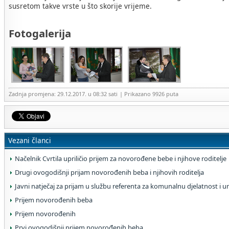
susretom takve vrste u što skorije vrijeme.
Fotogalerija
Zadnja promjena: 29.12.2017. u 08:32 sati
| Prikazano 9926 puta
Vezani članci
Načelnik Cvrtila upriličio prijem za novorođene bebe i njihove roditelje
Drugi ovogodišnji prijam novorođenih beba i njihovih roditelja
Javni natječaj za prijam u službu referenta za komunalnu djelatnost i 
Prijem novorođenih beba
Prijem novorođenih
Prvi ovogodišnji prijem novorođenih beba