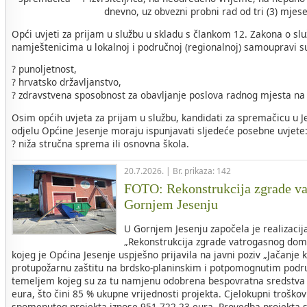
dnevno, uz obvezni probni rad od tri (3) mjes
Opći uvjeti za prijam u službu u skladu s člankom 12. Zakona o sl
namještenicima u lokalnoj i područnoj (regionalnoj) samoupravi s
? punoljetnost,
? hrvatsko državljanstvo,
? zdravstvena sposobnost za obavljanje poslova radnog mjesta na
Osim općih uvjeta za prijam u službu, kandidati za spremačicu 
odjelu Općine Jesenje moraju ispunjavati sljedeće posebne uvjete
? niža stručna sprema ili osnovna škola.
20.7.2026. | Br. prikaza: 142
FOTO: Rekonstrukcija zgrade v
Gornjem Jesenju
U Gornjem Jesenju započela je realizacij
„Rekonstrukcija zgrade vatrogasnog dom
kojeg je Općina Jesenje uspješno prijavila na javni poziv „Jačanje 
protupožarnu zaštitu na brdsko-planinskim i potpomognutim područ
temeljem kojeg su za tu namjenu odobrena bespovratna sredstva 
eura, što čini 85 % ukupne vrijednosti projekta. Cjelokupni troškovi
spomenutog projekta iznose 951.722,23 eura. Provedba projekta s