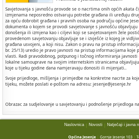
Savjetovanja s javnošću provode se o nacrtima onih općih akata č
izmjenama neposredno ostvaruju potrebe građana ili uređuju drug
za opću dobrobit građana i pravnih osoba na području općine Jese
dokumenta o kojem se provodi savjetovanje s javnošću objavljuju s
donošenja ili izmjena kao i ciljevi koji se savjetovanjem žele post
provedenom savjetovanju objavljuje se i izvješće iz kojeg je vidljivo
građana usvojeni, a koji nisu. Zakon o pravu na pristup informac
br. 25/13) uredio je pravo javnosti na pristup informacijama koje p
vlasti. Radi pravodobnog, potpunog i točnog informiranja javnosti
lokalne samouprave na svojim internetskim stranicama objavljuju 
koje u tijeku godine dana namjeravaju donositi ili mijenjati..
Svoje prijedloge, mišljenja i primjedbe na konkretne nacrte za koj
tijeku, možete poslati e-poštom na adresu: jesenje@jesenje.hr
Obrazac za sudjelovanje u savjetovanju i podnošenje prijedloga na
Naslovnica
Novosti
Natječaji i javna 
|
|
Općina Jesenje
|
Gornje Jesenje 103
|
T