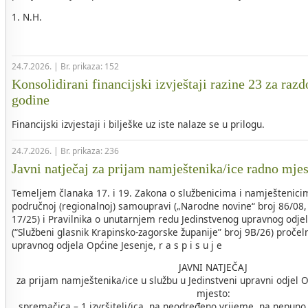
1. N.H.
24.7.2026. | Br. prikaza: 152
Konsolidirani financijski izvještaji razine 23 za razd
godine
Financijski izvjestaji i bilješke uz iste nalaze se u prilogu.
24.7.2026. | Br. prikaza: 236
Javni natječaj za prijam namještenika/ice radno mje
Temeljem članaka 17. i 19. Zakona o službenicima i namještenicim
područnoj (regionalnoj) samoupravi („Narodne novine“ broj 86/08, 
17/25) i Pravilnika o unutarnjem redu Jedinstvenog upravnog odje
(“Službeni glasnik Krapinsko-zagorske županije” broj 9B/26) pročel
upravnog odjela Općine Jesenje, r a s p i s u j e
JAVNI NATJEČAJ
za prijam namještenika/ice u službu u Jedinstveni upravni odjel 
mjesto:
spremačica – 1 izvršitelj/ica, na neodređeno vrijeme, na nepuno