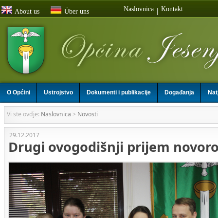
Naslovnica
Kontakt
|
About us
Über uns
O Općini
Ustrojstvo
Dokumenti i publikacije
Događanja
Nat
Vi ste ovdje:
Naslovnica
>
Novosti
29.12.2017
Drugi ovogodišnji prijem novor