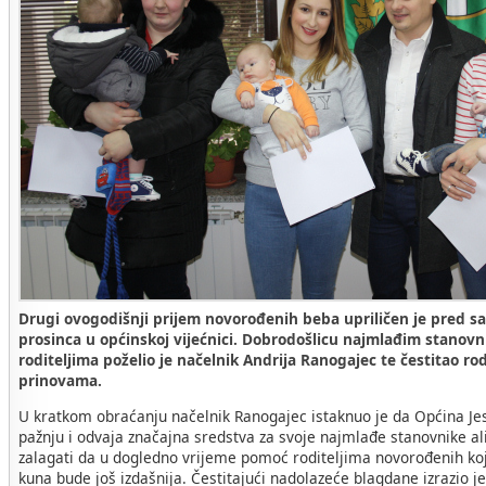
Drugi ovogodišnji prijem novorođenih beba upriličen je pred sa
prosinca u općinskoj vijećnici. Dobrodošlicu najmlađim stanovn
roditeljima poželio je načelnik Andrija Ranogajec te čestitao ro
prinovama.
U kratkom obraćanju načelnik Ranogajec istaknuo je da Općina Je
pažnju i odvaja značajna sredstva za svoje najmlađe stanovnike al
zalagati da u dogledno vrijeme pomoć roditeljima novorođenih koj
kuna bude još izdašnija. Čestitajući nadolazeće blagdane izrazio j