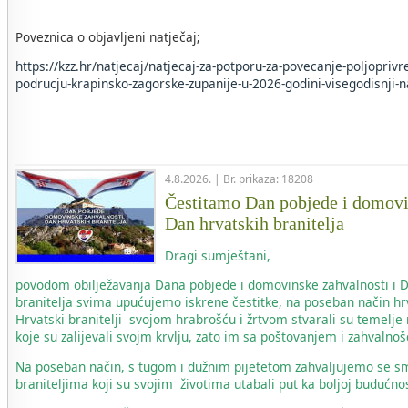
Poveznica o objavljeni natječaj;
https://kzz.hr/natjecaj/natjecaj-za-potporu-za-povecanje-poljopriv
podrucju-krapinsko-zagorske-zupanije-u-2026-godini-visegodisnji-n
4.8.2026. | Br. prikaza: 18208
Čestitamo Dan pobjede i domovi
Dan hrvatskih branitelja
Dragi sumještani,
povodom obilježavanja Dana pobjede i domovinske zahvalnosti i 
branitelja svima upućujemo iskrene čestitke, na poseban način hr
Hrvatski branitelji svojom hrabrošću i žrtvom stvarali su temelje
koje su zalijevali svojm krvlju, zato im sa poštovanjem i zahvaln
Na poseban način, s tugom i dužnim pijetetom zahvaljujemo se s
braniteljima koji su svojim životima utabali put ka boljoj budućnos