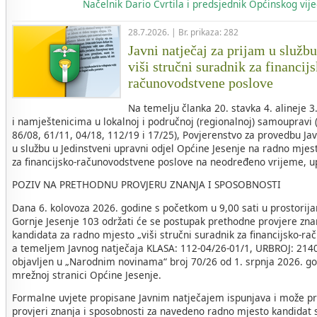
Načelnik
Dario Cvrtila i predsjednik Općinskog vi
28.7.2026. | Br. prikaza: 282
Javni natječaj za prijam u služb
viši stručni suradnik za financij
računovodstvene poslove
Na temelju članka 20. stavka 4. alineje 
i namještenicima u lokalnoj i područnoj (regionalnoj) samoupravi 
86/08, 61/11, 04/18, 112/19 i 17/25), Povjerenstvo za provedbu Ja
u službu u Jedinstveni upravni odjel Općine Jesenje na radno mjest
za financijsko-računovodstvene poslove na neodređeno vrijeme, u
POZIV NA PRETHODNU PROVJERU ZNANJA I SPOSOBNOSTI
Dana 6. kolovoza 2026. godine s početkom u 9,00 sati u prostorij
Gornje Jesenje 103 održati će se postupak prethodne provjere zna
kandidata za radno mjesto „viši stručni suradnik za financijsko-r
a temeljem Javnog natječaja KLASA: 112-04/26-01/1, URBROJ: 2140-
objavljen u „Narodnim novinama“ broj 70/26 od 1. srpnja 2026. go
mrežnoj stranici Općine Jesenje.
Formalne uvjete propisane Javnim natječajem ispunjava i može pri
provjeri znanja i sposobnosti za navedeno radno mjesto kandidat sl