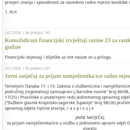
provjeri znanja i sposobnosti za navedeno radno mjesto kandidat sl
1. N.H.
24.7.2026. | Br. prikaza: 145
Konsolidirani financijski izvještaji razine 23 za razd
godine
Financijski izvjestaji i bilješke uz iste nalaze se u prilogu.
24.7.2026. | Br. prikaza: 221
Javni natječaj za prijam namještenika/ice radno mje
Temeljem članaka 17. i 19. Zakona o službenicima i namještenicim
područnoj (regionalnoj) samoupravi („Narodne novine“ broj 86/08, 
17/25) i Pravilnika o unutarnjem redu Jedinstvenog upravnog odje
(“Službeni glasnik Krapinsko-zagorske županije” broj 9B/26) pročel
upravnog odjela Općine Jesenje, r a s p i s u j e
JAVNI NATJEČAJ
za prijam namještenika/ice u službu u Jedinstveni upravni odjel 
mjesto: