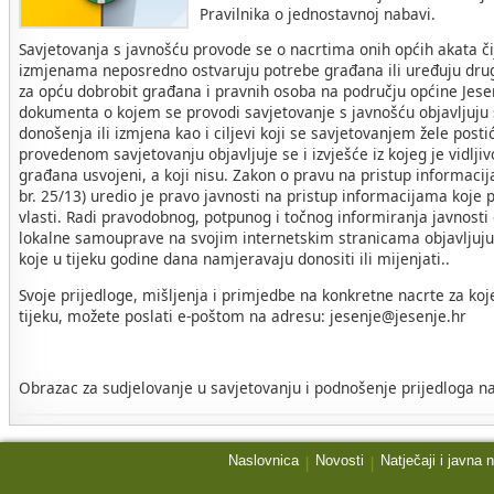
Pravilnika o jednostavnoj nabavi.
Savjetovanja s javnošću provode se o nacrtima onih općih akata č
izmjenama neposredno ostvaruju potrebe građana ili uređuju drug
za opću dobrobit građana i pravnih osoba na području općine Jese
dokumenta o kojem se provodi savjetovanje s javnošću objavljuju s
donošenja ili izmjena kao i ciljevi koji se savjetovanjem žele post
provedenom savjetovanju objavljuje se i izvješće iz kojeg je vidljivo
građana usvojeni, a koji nisu. Zakon o pravu na pristup informac
br. 25/13) uredio je pravo javnosti na pristup informacijama koje p
vlasti. Radi pravodobnog, potpunog i točnog informiranja javnosti
lokalne samouprave na svojim internetskim stranicama objavljuju 
koje u tijeku godine dana namjeravaju donositi ili mijenjati..
Svoje prijedloge, mišljenja i primjedbe na konkretne nacrte za koj
tijeku, možete poslati e-poštom na adresu: jesenje@jesenje.hr
Obrazac za sudjelovanje u savjetovanju i podnošenje prijedloga na
Naslovnica
Novosti
Natječaji i javna 
|
|