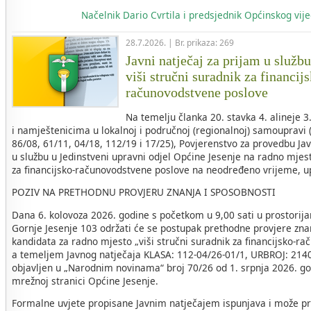
Načelnik
Dario Cvrtila i predsjednik Općinskog vi
28.7.2026. | Br. prikaza: 269
Javni natječaj za prijam u služb
viši stručni suradnik za financij
računovodstvene poslove
Na temelju članka 20. stavka 4. alineje 
i namještenicima u lokalnoj i područnoj (regionalnoj) samoupravi 
86/08, 61/11, 04/18, 112/19 i 17/25), Povjerenstvo za provedbu Ja
u službu u Jedinstveni upravni odjel Općine Jesenje na radno mjest
za financijsko-računovodstvene poslove na neodređeno vrijeme, u
POZIV NA PRETHODNU PROVJERU ZNANJA I SPOSOBNOSTI
Dana 6. kolovoza 2026. godine s početkom u 9,00 sati u prostorij
Gornje Jesenje 103 održati će se postupak prethodne provjere zna
kandidata za radno mjesto „viši stručni suradnik za financijsko-r
a temeljem Javnog natječaja KLASA: 112-04/26-01/1, URBROJ: 2140-
objavljen u „Narodnim novinama“ broj 70/26 od 1. srpnja 2026. go
mrežnoj stranici Općine Jesenje.
Formalne uvjete propisane Javnim natječajem ispunjava i može pri