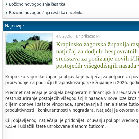
Božićno novogodišnja čestitka
Božićno novogodišnja čestitka načelnika
Najnovije
4.8.2026. | Br. prikaza: 61
Krapinsko zagorska županija rasp
natječaj za dodjelu bespovratnih
sredstava za podizanje novih i/il
postojećih višegodišnjih nasada
Krapinsko-zagorske županija objavila je natječaj za potpore za po
proizvodnje na području Krapinsko-zagorske županije u 2026. godin
Predmet natječaja je dodjela bespovratnih financijskih sredstava za
restrukturiranje postojećih višegodišnjih nasada vinove loze kroz 
ciljem obnove i zaštite vinograda, sprečavanja širenja zlatne žuti
produktivnosti i konkurentnosti vinogradara. Natječaj je otvoren 
Cilj objavljenog natječaja je pridonijeti očuvanju poljoprivrednog
KZŽ-e i ublažili štete uzrokovane zlatnom žuticom.