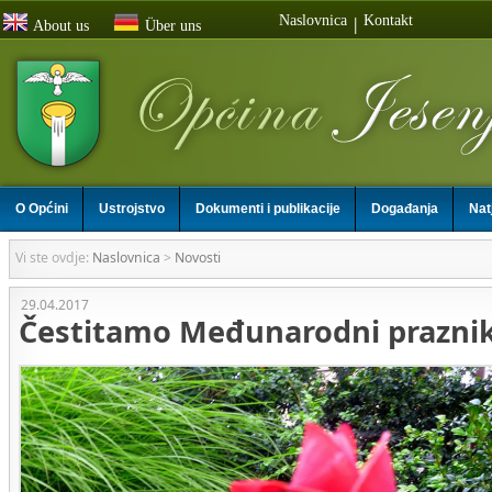
Naslovnica
Kontakt
|
About us
Über uns
O Općini
Ustrojstvo
Dokumenti i publikacije
Događanja
Nat
Vi ste ovdje:
Naslovnica
>
Novosti
29.04.2017
Čestitamo Međunarodni praznik