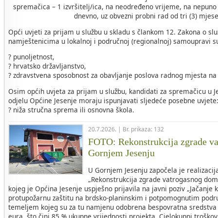
spremačica – 1 izvršitelj/ica, na neodređeno vrijeme, na nepuno
dnevno, uz obvezni probni rad od tri (3) mjes
Opći uvjeti za prijam u službu u skladu s člankom 12. Zakona o sl
namještenicima u lokalnoj i područnoj (regionalnoj) samoupravi s
? punoljetnost,
? hrvatsko državljanstvo,
? zdravstvena sposobnost za obavljanje poslova radnog mjesta na
Osim općih uvjeta za prijam u službu, kandidati za spremačicu 
odjelu Općine Jesenje moraju ispunjavati sljedeće posebne uvjete
? niža stručna sprema ili osnovna škola.
20.7.2026. | Br. prikaza: 132
FOTO: Rekonstrukcija zgrade v
Gornjem Jesenju
U Gornjem Jesenju započela je realizacij
„Rekonstrukcija zgrade vatrogasnog dom
kojeg je Općina Jesenje uspješno prijavila na javni poziv „Jačanje 
protupožarnu zaštitu na brdsko-planinskim i potpomognutim područ
temeljem kojeg su za tu namjenu odobrena bespovratna sredstva 
eura, što čini 85 % ukupne vrijednosti projekta. Cjelokupni troškovi