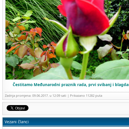
Čestitamo Međunarodni praznik rada, prvi svibanj i blagdan
Zadnja promjena: 09.06.2017. u 12:09 sati
| Prikazano 11282 puta
Vezani članci