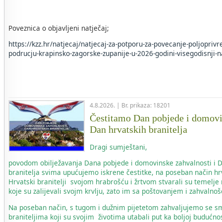
Poveznica o objavljeni natječaj;
https://kzz.hr/natjecaj/natjecaj-za-potporu-za-povecanje-poljopriv
podrucju-krapinsko-zagorske-zupanije-u-2026-godini-visegodisnji-n
4.8.2026. | Br. prikaza: 18201
Čestitamo Dan pobjede i domovi
Dan hrvatskih branitelja
Dragi sumještani,
povodom obilježavanja Dana pobjede i domovinske zahvalnosti i 
branitelja svima upućujemo iskrene čestitke, na poseban način hr
Hrvatski branitelji svojom hrabrošću i žrtvom stvarali su temelje
koje su zalijevali svojm krvlju, zato im sa poštovanjem i zahvaln
Na poseban način, s tugom i dužnim pijetetom zahvaljujemo se s
braniteljima koji su svojim životima utabali put ka boljoj budućnos