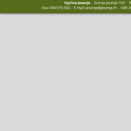
Općina Jesenje
|
Gornje Jesenje 103
|
T
Fax: 049/375-503
|
E-mail:
jesenje@jesenje.hr
|
OIB: 