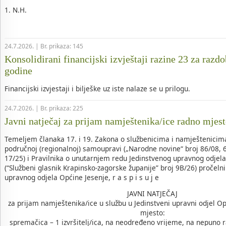
1. N.H.
24.7.2026. | Br. prikaza: 145
Konsolidirani financijski izvještaji razine 23 za razdo
godine
Financijski izvjestaji i bilješke uz iste nalaze se u prilogu.
24.7.2026. | Br. prikaza: 225
Javni natječaj za prijam namještenika/ice radno mjes
Temeljem članaka 17. i 19. Zakona o službenicima i namještenicima
područnoj (regionalnoj) samoupravi („Narodne novine“ broj 86/08, 6
17/25) i Pravilnika o unutarnjem redu Jedinstvenog upravnog odjel
(“Službeni glasnik Krapinsko-zagorske županije” broj 9B/26) pročeln
upravnog odjela Općine Jesenje, r a s p i s u j e
JAVNI NATJEČAJ
za prijam namještenika/ice u službu u Jedinstveni upravni odjel O
mjesto:
spremačica – 1 izvršitelj/ica, na neodređeno vrijeme, na nepuno r