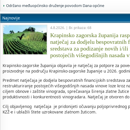
Održano međuopćinsko druženje povodom Dana općine
Najnovije
4.8.2026. | Br. prikaza: 68
Krapinsko zagorska županija raspi
natječaj za dodjelu bespovratnih 
sredstava za podizanje novih i/ili
postojećih višegodišnjih nasada 
Krapinsko-zagorske županija objavila je natječaj za potpore za pov
proizvodnje na području Krapinsko-zagorske županije u 2026. godini
Predmet natječaja je dodjela bespovratnih financijskih sredstava za 
restrukturiranje postojećih višegodišnjih nasada vinove loze kroz n
ciljem obnove i zaštite vinograda, sprečavanja širenja zlatne žutic
produktivnosti i konkurentnosti vinogradara. Natječaj je otvoren do
Cilj objavljenog natječaja je pridonijeti očuvanju poljoprivrednog 
KZŽ-e i ublažili štete uzrokovane zlatnom žuticom.