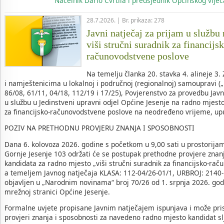
Načelnik
Dario Cvrtila i predsjednik Općinskog vij
28.7.2026. | Br. prikaza: 278
Javni natječaj za prijam u službu
viši stručni suradnik za financijs
računovodstvene poslove
Na temelju članka 20. stavka 4. alineje 3
i namještenicima u lokalnoj i područnoj (regionalnoj) samoupravi (
86/08, 61/11, 04/18, 112/19 i 17/25), Povjerenstvo za provedbu Jav
u službu u Jedinstveni upravni odjel Općine Jesenje na radno mjesto
za financijsko-računovodstvene poslove na neodređeno vrijeme, up
POZIV NA PRETHODNU PROVJERU ZNANJA I SPOSOBNOSTI
Dana 6. kolovoza 2026. godine s početkom u 9,00 sati u prostorija
Gornje Jesenje 103 održati će se postupak prethodne provjere znan
kandidata za radno mjesto „viši stručni suradnik za financijsko-rač
a temeljem Javnog natječaja KLASA: 112-04/26-01/1, URBROJ: 2140-1
objavljen u „Narodnim novinama“ broj 70/26 od 1. srpnja 2026. godi
mrežnoj stranici Općine Jesenje.
Formalne uvjete propisane Javnim natječajem ispunjava i može pris
provjeri znanja i sposobnosti za navedeno radno mjesto kandidat slj