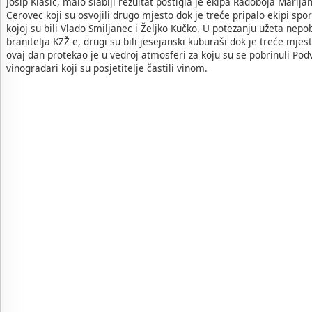
Josip Klasić, malo slabiji rezultat postigla je ekipa Radoboja Marija
Cerovec koji su osvojili drugo mjesto dok je treće pripalo ekipi spo
kojoj su bili Vlado Smiljanec i Željko Kučko. U potezanju užeta nepo
branitelja KZŽ-e, drugi su bili jesejanski kuburaši dok je treće mjest
ovaj dan protekao je u vedroj atmosferi za koju su se pobrinuli Po
vinogradari koji su posjetitelje častili vinom.