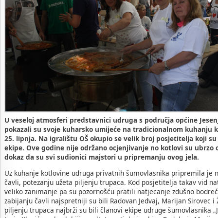
U veseloj atmosferi predstavnici udruga s područja općine Jesen
pokazali su svoje kuharsko umijeće na tradicionalnom kuhanju k
25. lipnja. Na igralištu OŠ okupio se velik broj posjetitelja koji su
ekipe. Ove godine nije održano ocjenjivanje no kotlovi su ubrzo o
dokaz da su svi sudionici majstori u pripremanju ovog jela.
Uz kuhanje kotlovine udruga privatnih šumovlasnika pripremila je n
čavli, potezanju užeta piljenju trupaca. Kod posjetitelja takav vid na
veliko zanimanje pa su pozornošću pratili natjecanje zdušno bodreći
zabijanju čavli najspretniji su bili Radovan Jedvaj, Marijan Sirovec i
piljenju trupaca najbrži su bili članovi ekipe udruge šumovlasnika „J