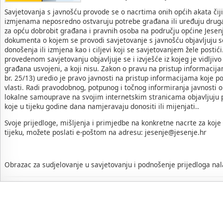
Savjetovanja s javnošću provode se o nacrtima onih općih akata čij
izmjenama neposredno ostvaruju potrebe građana ili uređuju druga
za opću dobrobit građana i pravnih osoba na području općine Jesenj
dokumenta o kojem se provodi savjetovanje s javnošću objavljuju se
donošenja ili izmjena kao i ciljevi koji se savjetovanjem žele posti
provedenom savjetovanju objavljuje se i izvješće iz kojeg je vidljivo 
građana usvojeni, a koji nisu. Zakon o pravu na pristup informacij
br. 25/13) uredio je pravo javnosti na pristup informacijama koje po
vlasti. Radi pravodobnog, potpunog i točnog informiranja javnosti o
lokalne samouprave na svojim internetskim stranicama objavljuju p
koje u tijeku godine dana namjeravaju donositi ili mijenjati..
Svoje prijedloge, mišljenja i primjedbe na konkretne nacrte za koje
tijeku, možete poslati e-poštom na adresu: jesenje@jesenje.hr
Obrazac za sudjelovanje u savjetovanju i podnošenje prijedloga nal