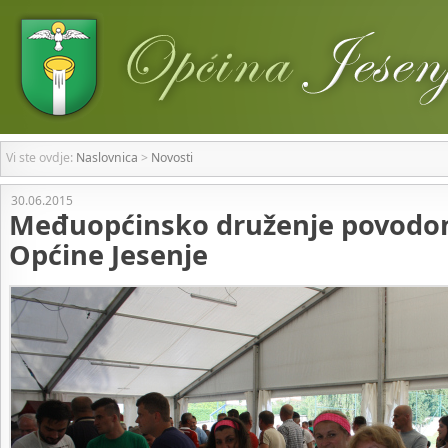
Vi ste ovdje:
Naslovnica
>
Novosti
30.06.2015
Međuopćinsko druženje povod
Općine Jesenje