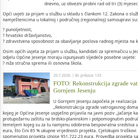
dnevno, uz obvezni probni rad od tri (3) mjesec
Opći uvjeti za prijam u službu u skladu s člankom 12. Zakona o služ
namještenicima u lokalnoj i područnoj (regionalnoj) samoupravi su:
? punoljetnost,
? hrvatsko državljanstvo,
? zdravstvena sposobnost za obavljanje poslova radnog mjesta na 
Osim općih uvjeta za prijam u službu, kandidati za spremačicu u 
odjelu Općine Jesenje moraju ispunjavati sljedeće posebne uvjete:
? niža stručna sprema ili osnovna škola.
20.7.2026. | Br. prikaza: 133
FOTO: Rekonstrukcija zgrade va
Gornjem Jesenju
U Gornjem Jesenju započela je realizacija
„Rekonstrukcija zgrade vatrogasnog doma
kojeg je Općina Jesenje uspješno prijavila na javni poziv „Jačanje k
protupožarnu zaštitu na brdsko-planinskim i potpomognutim područj
temeljem kojeg su za tu namjenu odobrena bespovratna sredstva u
eura, što čini 85 % ukupne vrijednosti projekta. Cjelokupni troškovi 
spomenutog projekta iznose 951.722,23 eura. Provedba projekta sad