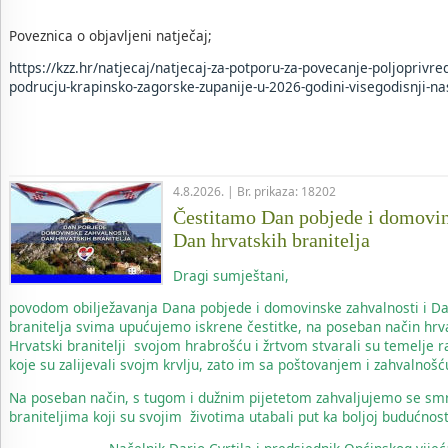
Poveznica o objavljeni natječaj;
https://kzz.hr/natjecaj/natjecaj-za-potporu-za-povecanje-poljoprivre
podrucju-krapinsko-zagorske-zupanije-u-2026-godini-visegodisnji-na
4.8.2026. | Br. prikaza: 18202
Čestitamo Dan pobjede i domovin
Dan hrvatskih branitelja
Dragi sumještani,
povodom obilježavanja Dana pobjede i domovinske zahvalnosti i Da
branitelja svima upućujemo iskrene čestitke, na poseban način hrv
Hrvatski branitelji svojom hrabrošću i žrtvom stvarali su temelje 
koje su zalijevali svojm krvlju, zato im sa poštovanjem i zahvalnoš
Na poseban način, s tugom i dužnim pijetetom zahvaljujemo se sm
braniteljima koji su svojim životima utabali put ka boljoj budućnost