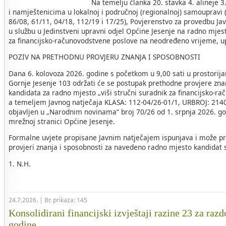
Na temelju članka 20. stavka 4. alineje 
i namještenicima u lokalnoj i područnoj (regionalnoj) samoupravi 
86/08, 61/11, 04/18, 112/19 i 17/25), Povjerenstvo za provedbu Ja
u službu u Jedinstveni upravni odjel Općine Jesenje na radno mjest
za financijsko-računovodstvene poslove na neodređeno vrijeme, u
POZIV NA PRETHODNU PROVJERU ZNANJA I SPOSOBNOSTI
Dana 6. kolovoza 2026. godine s početkom u 9,00 sati u prostorij
Gornje Jesenje 103 održati će se postupak prethodne provjere zna
kandidata za radno mjesto „viši stručni suradnik za financijsko-r
a temeljem Javnog natječaja KLASA: 112-04/26-01/1, URBROJ: 2140-
objavljen u „Narodnim novinama“ broj 70/26 od 1. srpnja 2026. go
mrežnoj stranici Općine Jesenje.
Formalne uvjete propisane Javnim natječajem ispunjava i može pri
provjeri znanja i sposobnosti za navedeno radno mjesto kandidat sl
1. N.H.
24.7.2026. | Br. prikaza: 145
Konsolidirani financijski izvještaji razine 23 za razd
godine