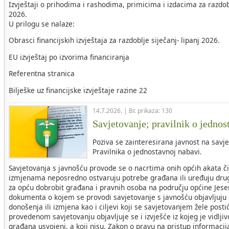
Izvještaji o prihodima i rashodima, primicima i izdacima za razdob
2026.
U prilogu se nalaze:
Obrasci financijskih izvještaja za razdoblje siječanj- lipanj 2026.
EU izvještaj po izvorima financiranja
Referentna stranica
Bilješke uz financijske izvještaje razine 22
14.7.2026. | Br. prikaza: 130
Savjetovanje; pravilnik o jednos
Poziva se zainteresirana javnost na savje
Pravilnika o jednostavnoj nabavi.
Savjetovanja s javnošću provode se o nacrtima onih općih akata č
izmjenama neposredno ostvaruju potrebe građana ili uređuju drug
za opću dobrobit građana i pravnih osoba na području općine Jese
dokumenta o kojem se provodi savjetovanje s javnošću objavljuju s
donošenja ili izmjena kao i ciljevi koji se savjetovanjem žele post
provedenom savjetovanju objavljuje se i izvješće iz kojeg je vidljivo
građana usvojeni, a koji nisu. Zakon o pravu na pristup informac