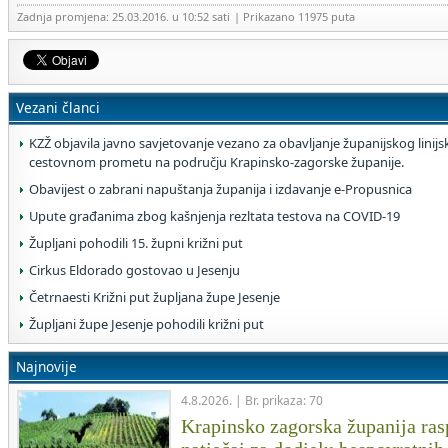
Zadnja promjena: 25.03.2016. u 10:52 sati
| Prikazano 11975 puta
Vezani članci
KZŽ objavila javno savjetovanje vezano za obavljanje županijskog linij
cestovnom prometu na području Krapinsko-zagorske županije.
Obavijest o zabrani napuštanja županija i izdavanje e-Propusnica
Upute građanima zbog kašnjenja rezltata testova na COVID-19
Župljani pohodili 15. župni križni put
Cirkus Eldorado gostovao u Jesenju
Četrnaesti Križni put župljana župe Jesenje
Župljani župe Jesenje pohodili križni put
Najnovije
4.8.2026. | Br. prikaza: 70
Krapinsko zagorska županija rasp