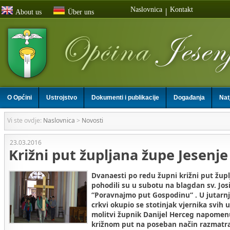
Naslovnica
Kontakt
|
About us
Über uns
O Općini
Ustrojstvo
Dokumenti i publikacije
Događanja
Nat
Vi ste ovdje:
Naslovnica
>
Novosti
23.03.2016
Križni put župljana župe Jesenje
Dvanaesti po redu župni križni put župl
pohodili su u subotu na blagdan sv. J
“Poravnajmo put Gospodinu“ . U jutarn
crkvi okupio se stotinjak vjernika svih 
molitvi župnik Danijel Herceg napomenu
križnom put na poseban način razmatra