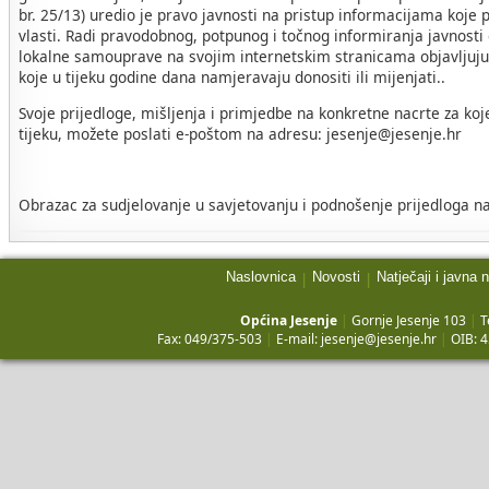
br. 25/13) uredio je pravo javnosti na pristup informacijama koje p
vlasti. Radi pravodobnog, potpunog i točnog informiranja javnosti
lokalne samouprave na svojim internetskim stranicama objavljuju 
koje u tijeku godine dana namjeravaju donositi ili mijenjati..
Svoje prijedloge, mišljenja i primjedbe na konkretne nacrte za koj
tijeku, možete poslati e-poštom na adresu: jesenje@jesenje.hr
Obrazac za sudjelovanje u savjetovanju i podnošenje prijedloga na
Naslovnica
Novosti
Natječaji i javna 
|
|
Općina Jesenje
|
Gornje Jesenje 103
|
T
Fax: 049/375-503
|
E-mail:
jesenje@jesenje.hr
|
OIB: 