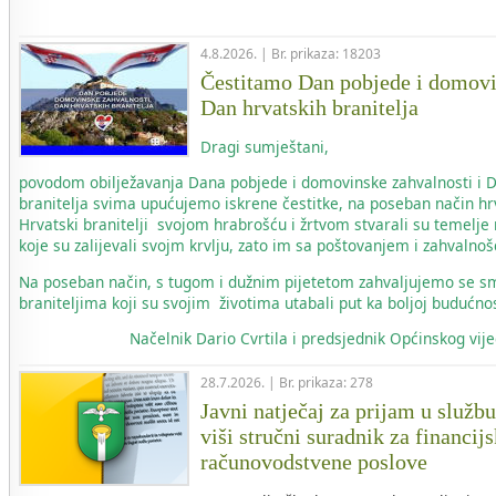
4.8.2026. | Br. prikaza: 18203
Čestitamo Dan pobjede i domovi
Dan hrvatskih branitelja
Dragi sumještani,
povodom obilježavanja Dana pobjede i domovinske zahvalnosti i 
branitelja svima upućujemo iskrene čestitke, na poseban način hr
Hrvatski branitelji svojom hrabrošću i žrtvom stvarali su temelje
koje su zalijevali svojm krvlju, zato im sa poštovanjem i zahvaln
Na poseban način, s tugom i dužnim pijetetom zahvaljujemo se s
braniteljima koji su svojim životima utabali put ka boljoj budućnos
Načelnik
Dario Cvrtila i predsjednik Općinskog vi
28.7.2026. | Br. prikaza: 278
Javni natječaj za prijam u služb
viši stručni suradnik za financij
računovodstvene poslove