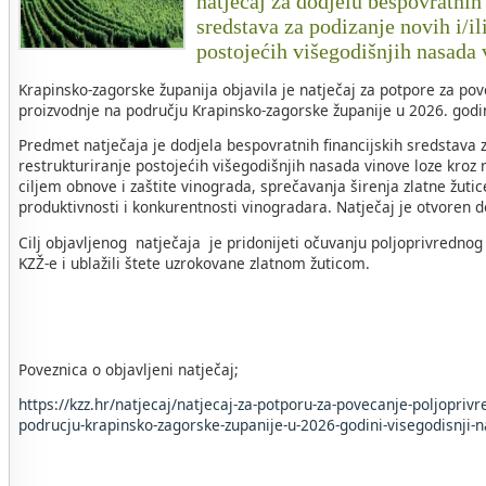
natječaj za dodjelu bespovratnih
sredstava za podizanje novih i/il
postojećih višegodišnjih nasada
Krapinsko-zagorske županija objavila je natječaj za potpore za po
proizvodnje na području Krapinsko-zagorske županije u 2026. godin
Predmet natječaja je dodjela bespovratnih financijskih sredstava za
restrukturiranje postojećih višegodišnjih nasada vinove loze kroz 
ciljem obnove i zaštite vinograda, sprečavanja širenja zlatne žuti
produktivnosti i konkurentnosti vinogradara. Natječaj je otvoren 
Cilj objavljenog natječaja je pridonijeti očuvanju poljoprivrednog
KZŽ-e i ublažili štete uzrokovane zlatnom žuticom.
Poveznica o objavljeni natječaj;
https://kzz.hr/natjecaj/natjecaj-za-potporu-za-povecanje-poljopriv
podrucju-krapinsko-zagorske-zupanije-u-2026-godini-visegodisnji-n