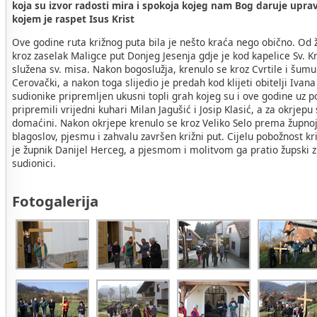
koja su izvor radosti mira i spokoja kojeg nam Bog daruje upra
kojem je raspet Isus Krist
Ove godine ruta križnog puta bila je nešto kraća nego obično. Od 
kroz zaselak Maligce put Donjeg Jesenja gdje je kod kapelice Sv. K
služena sv. misa. Nakon bogoslužja, krenulo se kroz Cvrtile i šum
Cerovački, a nakon toga slijedio je predah kod klijeti obitelji Ivan
sudionike pripremljen ukusni topli grah kojeg su i ove godine uz 
pripremili vrijedni kuhari Milan Jagušić i Josip Klasić, a za okrjepu
domaćini. Nakon okrjepe krenulo se kroz Veliko Selo prema župnoj 
blagoslov, pjesmu i zahvalu završen križni put. Cijelu pobožnost k
je župnik Danijel Herceg, a pjesmom i molitvom ga pratio župski zb
sudionici.
Fotogalerija