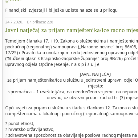
Financijski izvjestaji i bilješke uz iste nalaze se u prilogu.
24.7.2026. | Br. prikaza: 228
Javni natječaj za prijam namještenika/ice radno mje
Temeljem članaka 17. i 19. Zakona o službenicima i namještenicim
područnoj (regionalnoj) samoupravi („Narodne novine“ broj 86/08, 
17/25) i Pravilnika o unutarnjem redu Jedinstvenog upravnog odje
(“Službeni glasnik Krapinsko-zagorske županije” broj 9B/26) pročel
upravnog odjela Općine Jesenje, r a s p i s u j e
JAVNI NATJEČAJ
za prijam namještenika/ice u službu u Jedinstveni upravni odjel 
mjesto:
spremačica – 1 izvršitelj/ica, na neodređeno vrijeme, na nepuno
dnevno, uz obvezni probni rad od tri (3) mjes
Opći uvjeti za prijam u službu u skladu s člankom 12. Zakona o sl
namještenicima u lokalnoj i područnoj (regionalnoj) samoupravi s
? punoljetnost,
? hrvatsko državljanstvo,
? zdravstvena sposobnost za obavljanje poslova radnog mjesta na