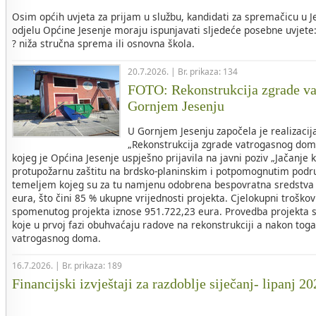
Osim općih uvjeta za prijam u službu, kandidati za spremačicu 
odjelu Općine Jesenje moraju ispunjavati sljedeće posebne uvjete
? niža stručna sprema ili osnovna škola.
20.7.2026. | Br. prikaza: 134
FOTO: Rekonstrukcija zgrade v
Gornjem Jesenju
U Gornjem Jesenju započela je realizacij
„Rekonstrukcija zgrade vatrogasnog dom
kojeg je Općina Jesenje uspješno prijavila na javni poziv „Jačanje 
protupožarnu zaštitu na brdsko-planinskim i potpomognutim područ
temeljem kojeg su za tu namjenu odobrena bespovratna sredstva 
eura, što čini 85 % ukupne vrijednosti projekta. Cjelokupni troškovi
spomenutog projekta iznose 951.722,23 eura. Provedba projekta s
koje u prvoj fazi obuhvaćaju radove na rekonstrukciji a nakon tog
vatrogasnog doma.
16.7.2026. | Br. prikaza: 189
Financijski izvještaji za razdoblje siječanj- lipanj 2