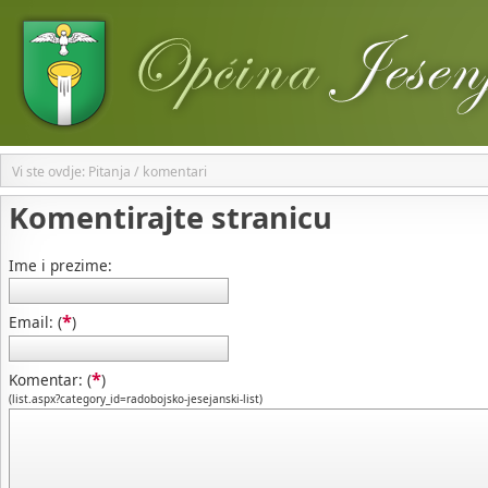
Vi ste ovdje: Pitanja / komentari
Komentirajte stranicu
Ime i prezime:
*
Email: (
)
*
Komentar: (
)
(list.aspx?category_id=radobojsko-jesejanski-list)