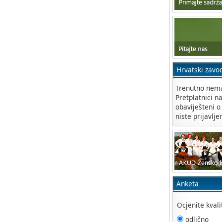
Hrvatski zavo
Trenutno nema
Pretplatnici n
obaviješteni o
niste prijavlje
Anketa
Ocjenite kval
odlično