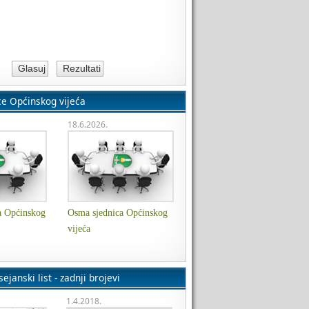
ce Općinskog vijeća
18.6.2026.
a Općinskog
Osma sjednica Općinskog
vijeća
ejanski list - zadnji brojevi
1.4.2018.