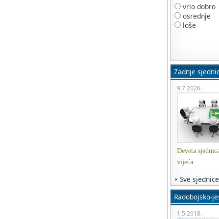
vrlo dobro
osrednje
loše
Zadnje sjedni
9.7.2026.
Deveta sjednic
vijeća
Sve sjednice
Radobojsko-jes
1.5.2018.