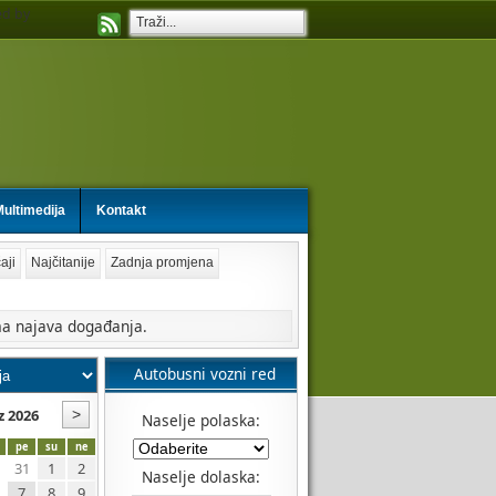
d by
ultimedija
Kontakt
aji
Najčitanije
Zadnja promjena
a najava događanja.
Autobusni vozni red
z 2026
Naselje polaska:
pe
su
ne
31
1
2
Naselje dolaska:
7
8
9