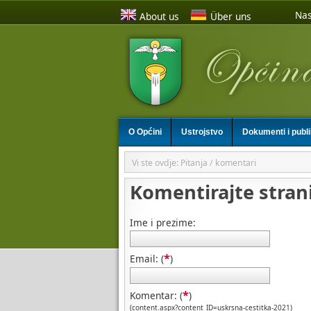
Nas
About us
Über uns
O Općini
Ustrojstvo
Dokumenti i publ
Vi ste ovdje: Pitanja / komentari
Komentirajte stran
Ime i prezime:
*
Email: (
)
*
Komentar: (
)
(content.aspx?content_ID=uskrsna-cestitka-2021)