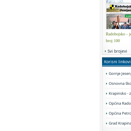
Radobojsko - je
broj 100
Svi brojevi
Korisni linkovi
Gornje Jesen
Osnovna škol
Krapinsko - 
Općina Rado
Općina Petr
Grad Krapin