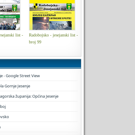
sejanski list -
Radobojsko - jesejanski list -
broj 99
je - Google Street View
a Gornje Jesenje
zagorska županija: Općina Jesenje
boj
ovsko
a