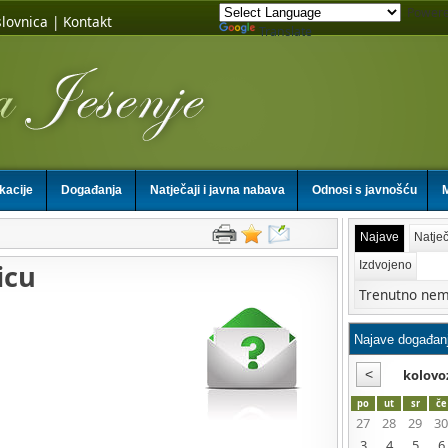
Powere
lovnica
|
Kontakt
Translate
ikacije
Događanja
Natječaji i javna nabava
Odnosi s javnošću
M
Najave
Natječ
icu
Izdvojeno
Trenutno nem
kolovo
po
ut
sr
če
27
28
29
30
3
4
5
6