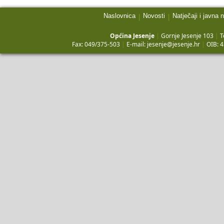
Naslovnica
Novosti
Natječaji i javna 
|
|
Općina Jesenje
|
Gornje Jesenje 103
|
T
Fax: 049/375-503
|
E-mail:
jesenje@jesenje.hr
|
OIB: 