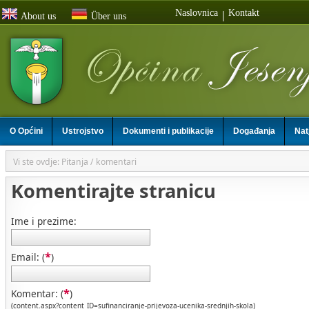
Naslovnica
Kontakt
|
About us
Über uns
O Općini
Ustrojstvo
Dokumenti i publikacije
Događanja
Nat
Vi ste ovdje: Pitanja / komentari
Komentirajte stranicu
Ime i prezime:
*
Email: (
)
*
Komentar: (
)
(content.aspx?content_ID=sufinanciranje-prijevoza-ucenika-srednjih-skola)