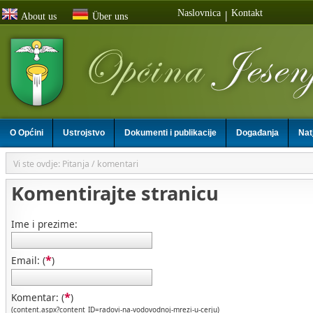
Naslovnica
Kontakt
|
About us
Über uns
O Općini
Ustrojstvo
Dokumenti i publikacije
Događanja
Nat
Vi ste ovdje: Pitanja / komentari
Komentirajte stranicu
Ime i prezime:
*
Email: (
)
*
Komentar: (
)
(content.aspx?content_ID=radovi-na-vodovodnoj-mrezi-u-cerju)