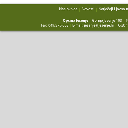
Naslovnica
Novosti
Natječaji i javna 
|
|
Općina Jesenje
|
Gornje Jesenje 103
|
T
Fax: 049/375-503
|
E-mail:
jesenje@jesenje.hr
|
OIB: 