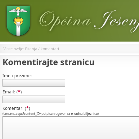
Vi ste ovdje: Pitanja / komentari
Komentirajte stranicu
Ime i prezime:
*
Email: (
)
*
Komentar: (
)
(content.aspx?content_ID=potpisan-ugovor-za-e-radnu-biljeznicu)