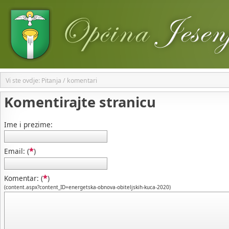
Vi ste ovdje: Pitanja / komentari
Komentirajte stranicu
Ime i prezime:
*
Email: (
)
*
Komentar: (
)
(content.aspx?content_ID=energetska-obnova-obiteljskih-kuca-2020)